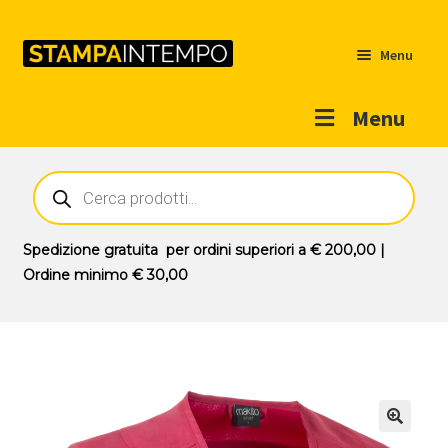
Menu
Menu
Home
Ricerca
prodotti
Outlet
Prodotti
Espandi
Spedizione gratuita
per ordini superiori a
€ 200,00
|
il
Ordine minimo
€ 30,00
Novità
menu
Contatti
child
Il mio account
🔍