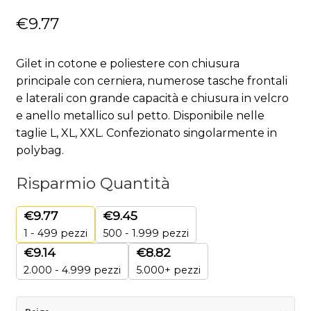
€
9.77
Gilet in cotone e poliestere con chiusura
principale con cerniera, numerose tasche frontali
e laterali con grande capacità e chiusura in velcro
e anello metallico sul petto. Disponibile nelle
taglie L, XL, XXL. Confezionato singolarmente in
polybag.
Risparmio Quantità
€
9.77
€
9.45
1 - 499
pezzi
500 - 1.999 pezzi
€
9.14
€
8.82
2.000 - 4.999 pezzi
5.000+ pezzi