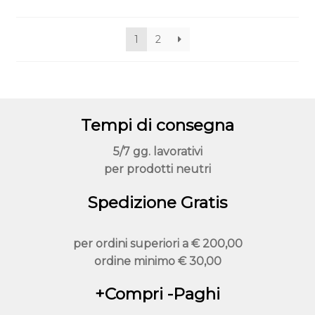
pagina
del
1
2
prodotto
Tempi di consegna
5/7 gg. lavorativi
per prodotti neutri
Spedizione Gratis
per ordini superiori a
€ 200,00
ordine minimo
€ 30,00
+Compri -Paghi