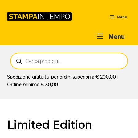
Menu
Menu
Home
Ricerca
prodotti
Outlet
Prodotti
Espandi
Spedizione gratuita
per ordini superiori a
€ 200,00
|
il
Ordine minimo
€ 30,00
Novità
menu
Contatti
child
Il mio account
Limited Edition