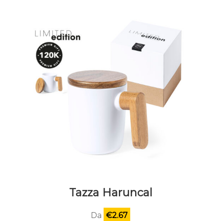
Tazza Haruncal
Da
€
2.67