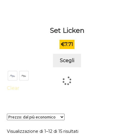
Set Licken
€
7.71
Questo
Scegli
prodotto
ha
più
varianti.
Clear
Le
opzioni
possono
essere
scelte
Visualizzazione di 1–12 di 15 risultati
nella