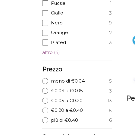
Fucsia
1
Giallo
3
Nero
9
Orange
2
Plated
3
altro
(
4
)
Prezzo
meno di €0.04
5
€0.04 a €0.05
3
Pe
€0.05 a €0.20
13
€0.20 a €0.40
5
più di €0.40
6