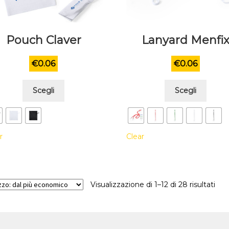
Pouch Claver
Lanyard Menfi
€
0.06
€
0.06
Questo
Quest
Scegli
Scegli
prodotto
prodo
ha
ha
più
più
r
Clear
varianti.
variant
Le
Le
opzioni
opzion
possono
posso
Visualizzazione di 1–12 di 28 risultati
essere
esser
scelte
scelte
nella
nella
pagina
pagin