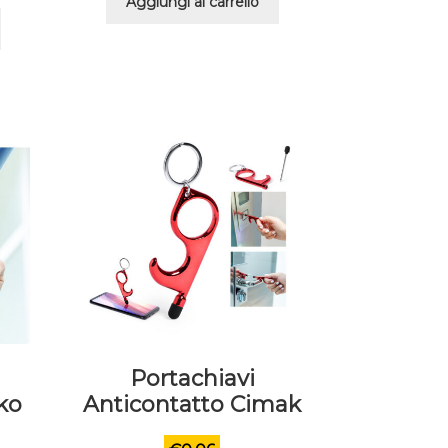
Aggiungi al carrello
Portachiavi
ko
Anticontatto Cimak