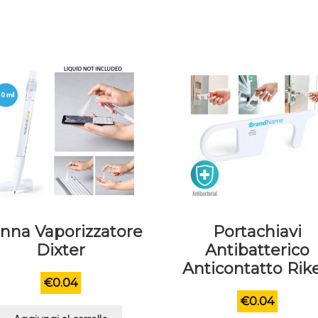
nna Vaporizzatore
Portachiavi
Dixter
Antibatterico
Anticontatto Rik
€
0.04
€
0.04