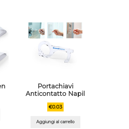
en
Portachiavi
Anticontatto Napil
€
0.03
Aggiungi al carrello