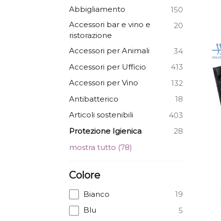
Abbigliamento
150
Accessori bar e vino e
20
ristorazione
Accessori per Animali
34
Accessori per Ufficio
413
Accessori per Vino
132
Antibatterico
18
Articoli sostenibili
403
Protezione Igienica
28
mostra tutto
(
78
)
Colore
Bianco
19
Blu
5