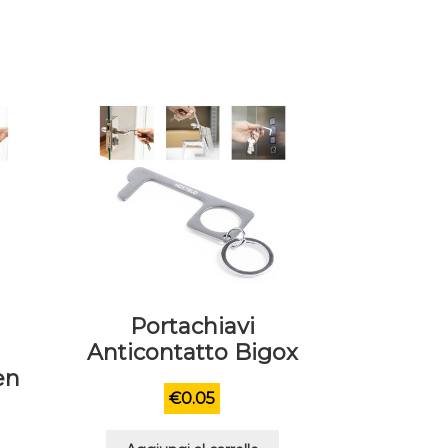
Portachiavi
Anticontatto Bigox
en
€
0.05