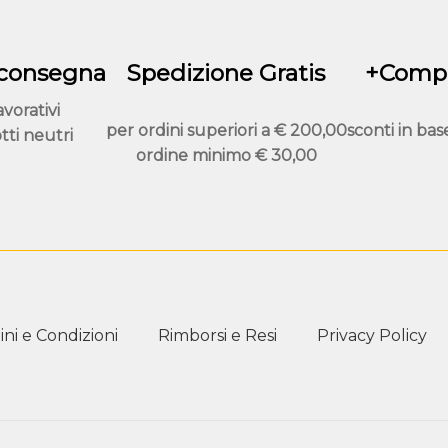
del
del
prodotto
prodo
 consegna
Spedizione Gratis
+Compr
avorativi
per ordini superiori a
€ 200,00
sconti in bas
tti neutri
ordine minimo
€ 30,00
ni e Condizioni
Rimborsi e Resi
Privacy Policy