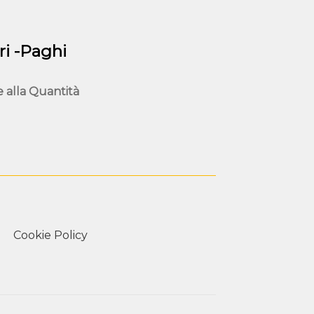
del
tto
prodotto
i -Paghi
e alla
Quantità
Cookie Policy