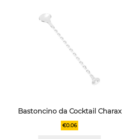
essere
scelte
nella
pagina
del
prodotto
Bastoncino da Cocktail Charax
€
0.06