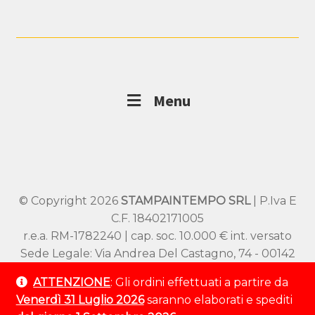
Menu
© Copyright 2026
STAMPAINTEMPO SRL
| P.Iva E
C.F. 18402171005
r.e.a. RM-1782240 | cap. soc. 10.000 € int. versato
Sede Legale: Via Andrea Del Castagno, 74 - 00142
Roma
ATTENZIONE
: Gli ordini effettuati a partire da
Sede Operativa: Viale SS Pietro e Paolo 54/A –
Venerdì 31 Luglio 2026
saranno elaborati e spediti
00144 Roma