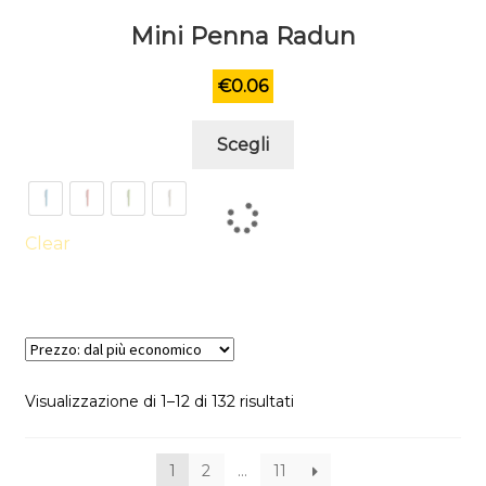
Mini Penna Radun
€
0.06
Questo
Scegli
prodotto
ha
più
varianti.
Clear
Le
opzioni
possono
essere
scelte
Visualizzazione di 1–12 di 132 risultati
nella
pagina
del
1
2
…
11
prodotto