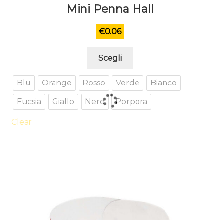
Mini Penna Hall
€
0.06
Questo
Scegli
prodotto
ha
Blu
Orange
Rosso
Verde
Bianco
più
Fucsia
Giallo
Nero
Porpora
varianti.
Le
Clear
opzioni
possono
essere
scelte
nella
pagina
del
prodotto