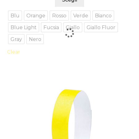
prodotto
ha
Blu
Orange
Rosso
Verde
Bianco
più
Blue Light
Fucsia
Giallo
Giallo Fluor
varianti.
Le
Gray
Nero
opzioni
possono
Clear
essere
scelte
nella
pagina
del
prodotto