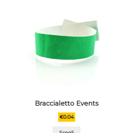
Braccialetto Events
€
0.04
Questo
Scegli