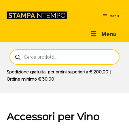
Menu
Menu
Home
Ricerca
prodotti
Outlet
Prodotti
Espandi
Spedizione gratuita
per ordini superiori a
€ 200,00
|
il
Ordine minimo
€ 30,00
Novità
menu
Contatti
child
Il mio account
Accessori per Vino