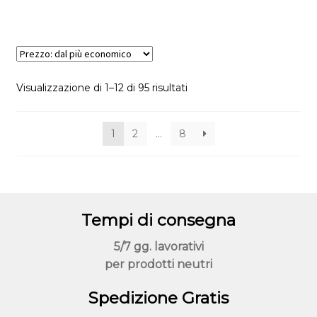
Le
opzioni
possono
essere
scelte
Visualizzazione di 1–12 di 95 risultati
nella
pagina
del
1
2
…
8
prodotto
Tempi di consegna
5/7 gg. lavorativi
per prodotti neutri
Spedizione Gratis