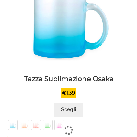
Tazza Sublimazione Osaka
€
1.39
Questo
Scegli
prodotto
ha
più
varianti.