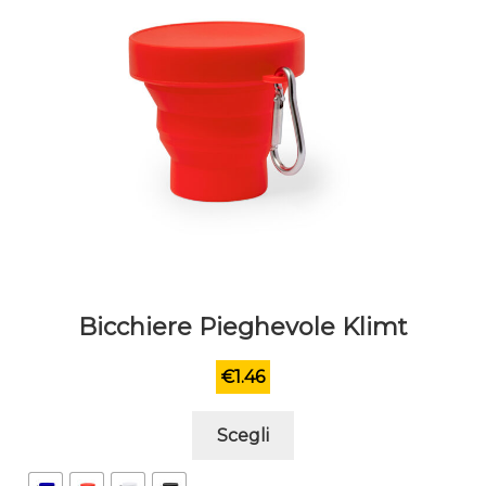
nella
pagina
del
prodotto
Bicchiere Pieghevole Klimt
€
1.46
Questo
Scegli
prodotto
ha