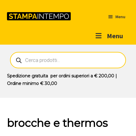
Menu
Menu
Home
Ricerca
prodotti
Outlet
Prodotti
Espandi
Spedizione gratuita
per ordini superiori a
€ 200,00
|
il
Ordine minimo
€ 30,00
Novità
menu
Contatti
child
Il mio account
brocche e thermos