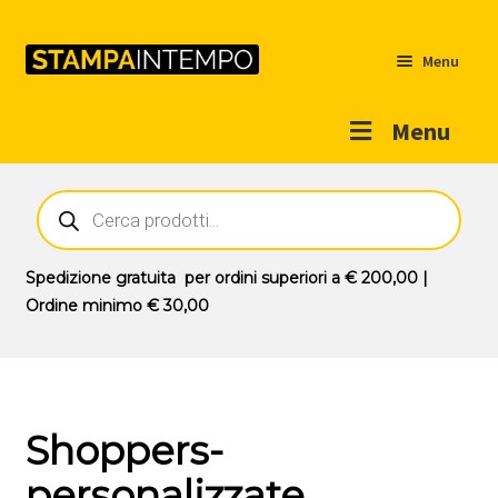
Menu
Menu
Home
Ricerca
prodotti
Outlet
Prodotti
Espandi
Spedizione gratuita
per ordini superiori a
€ 200,00
|
il
Ordine minimo
€ 30,00
Novità
menu
Contatti
child
Il mio account
Shoppers-
personalizzate