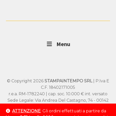
Menu
© Copyright 2026
STAMPAINTEMPO SRL
| P.Iva E
C.F. 18402171005
r.e.a. RM-1782240 | cap. soc. 10.000 € int. versato
Sede Legale: Via Andrea Del Castagno, 74 - 00142
Roma
ATTENZIONE
: Gli ordini effettuati a partire da
Sede Operativa: Viale SS Pietro e Paolo 54/A –