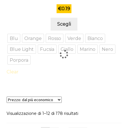
€
0.19
Questo
Scegli
prodotto
ha
Blu
Orange
Rosso
Verde
Bianco
più
Blue Light
Fucsia
Giallo
Marino
Nero
varianti.
Le
Porpora
opzioni
possono
Clear
essere
scelte
nella
pagina
del
Visualizzazione di 1–12 di 178 risultati
prodotto