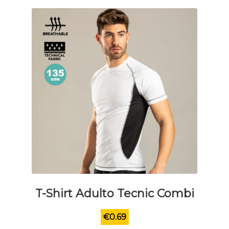
scelte
nella
pagina
del
prodotto
T-Shirt Adulto Tecnic Combi
€
0.69