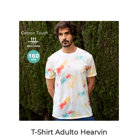
Le
opzioni
possono
essere
scelte
nella
pagina
del
prodotto
T-Shirt Adulto Hearvin