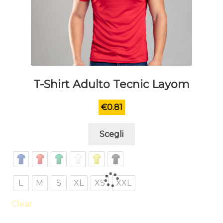
T-Shirt Adulto Tecnic Layom
€
0.81
Questo
Scegli
prodotto
ha
più
varianti.
L
M
S
XL
XS
XXL
Le
opzioni
Clear
possono