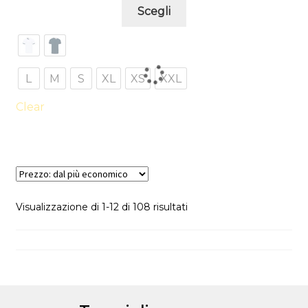
Questo
Scegli
prodotto
ha
più
varianti.
L
M
S
XL
XS
XXL
Le
opzioni
Clear
possono
essere
scelte
nella
pagina
Prezzo:
Visualizzazione di 1-12 di 108 risultati
del
dal
prodotto
più
economico