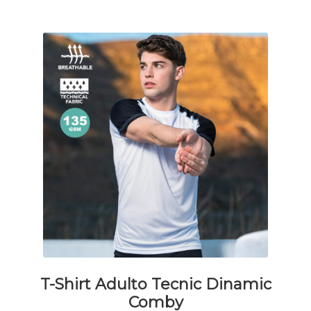
essere
scelte
nella
pagina
del
prodotto
T-Shirt Adulto Tecnic Dinamic
Comby