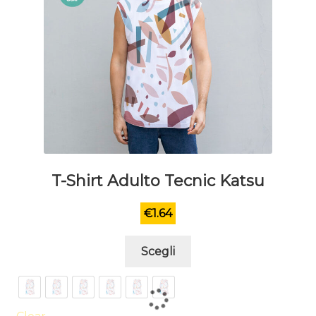
T-Shirt Adulto Tecnic Katsu
€
1.64
Questo
Scegli
prodotto
ha
più
varianti.