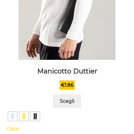
Manicotto Duttier
€
1.86
Questo
Scegli
prodotto
ha
più
varianti.
Clear