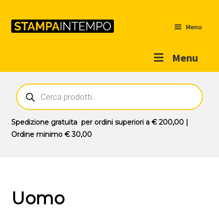
Menu
Menu
Home
Ricerca
prodotti
Outlet
Prodotti
Espandi
Spedizione gratuita
per ordini superiori a
€ 200,00
|
il
Ordine minimo
€ 30,00
Novità
menu
Contatti
child
Il mio account
Uomo