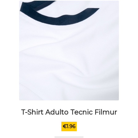
essere
scelte
nella
pagina
del
prodotto
T-Shirt Adulto Tecnic Filmur
€
1.96