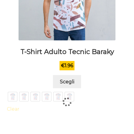
T-Shirt Adulto Tecnic Baraky
€
1.96
Questo
Scegli
prodotto
ha
più
varianti.
Clear
Le
opzioni
possono