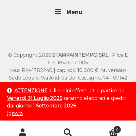
Menu
© Copyright 2026
STAMPAINTEMPO SRL
| P.Iva E
C.F. 18402171005
r.e.a. RM-1782240 | cap. soc. 10.000 € int. versato
Sede Legale: Via Andrea Del Castagno, 74 - 00142
Roma
ATTENZIONE
: Gli ordini effettuati a partire da
Sede Operativa: Viale SS Pietro e Paolo 54/A –
Venerdì 31 Luglio 2026
saranno elaborati e spediti
00144 Roma
dal giorno
1 Settembre 2026
Tel:
+39 320 9529 802
Ignora
💬 Hai bisogno d'aiuto?
Ricerca
0
prodotti