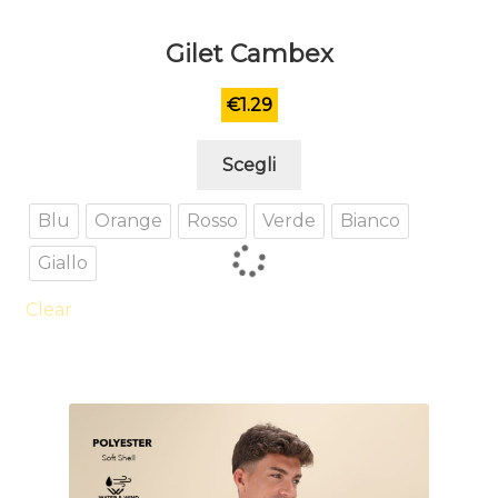
Gilet Cambex
€
1.29
Questo
Scegli
prodotto
ha
Blu
Orange
Rosso
Verde
Bianco
più
Giallo
varianti.
Le
Clear
opzioni
possono
essere
scelte
nella
pagina
del