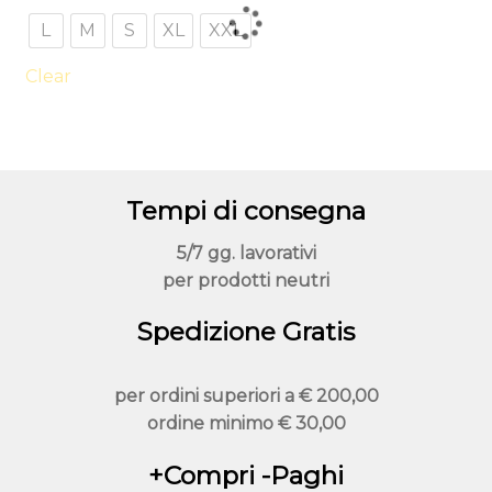
varianti.
L
M
S
XL
XXL
Le
opzioni
Clear
possono
essere
scelte
nella
Tempi di consegna
pagina
del
5/7 gg. lavorativi
prodotto
per prodotti neutri
Spedizione Gratis
per ordini superiori a
€ 200,00
ordine minimo
€ 30,00
+Compri -Paghi