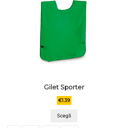
Gilet Sporter
€
1.39
Questo
Scegli
prodotto
ha