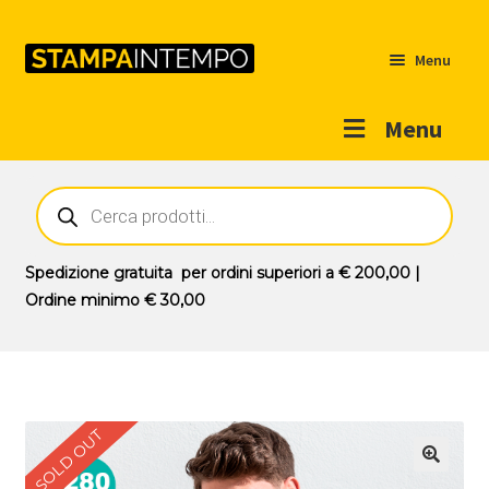
Menu
Menu
Home
Ricerca
prodotti
Outlet
Prodotti
Espandi
Spedizione gratuita
per ordini superiori a
€ 200,00
|
il
Ordine minimo
€ 30,00
Novità
menu
Contatti
child
Il mio account
SOLD OUT
🔍