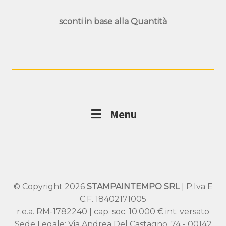
sconti in base alla
Quantità
Menu
© Copyright 2026
STAMPAINTEMPO SRL
| P.Iva E
C.F. 18402171005
r.e.a. RM-1782240 | cap. soc. 10.000 € int. versato
Sede Legale: Via Andrea Del Castagno, 74 - 00142