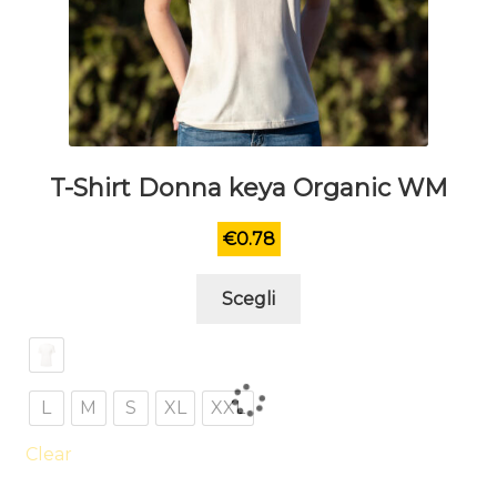
T-Shirt Donna keya Organic WM
€
0.78
Questo
Scegli
prodotto
ha
più
varianti.
L
M
S
XL
XXL
Le
opzioni
Clear
possono