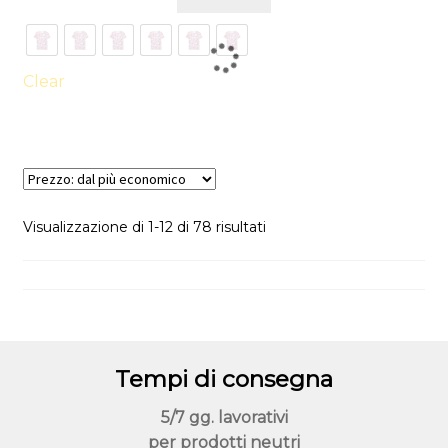
prodotto
ha
più
varianti.
Clear
Le
opzioni
possono
essere
scelte
Prezzo:
Visualizzazione di 1-12 di 78 risultati
nella
dal
pagina
più
del
economico
prodotto
Tempi di consegna
5/7 gg. lavorativi
per prodotti neutri