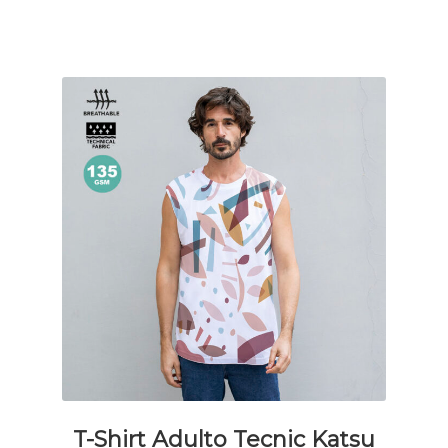
possono
essere
scelte
nella
pagina
del
prodotto
T-Shirt Adulto Tecnic Katsu