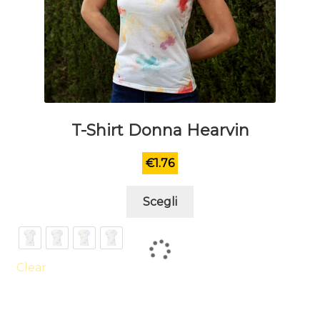
T-Shirt Donna Hearvin
€
1.76
Questo
Scegli
prodotto
ha
più
varianti.
Clear
Le
opzioni
possono