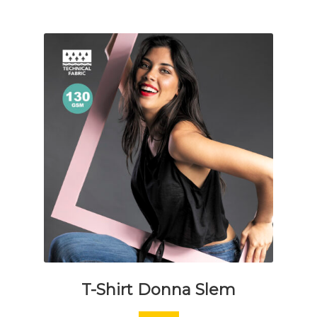
essere
scelte
nella
pagina
del
prodotto
T-Shirt Donna Slem