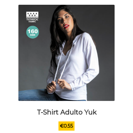
scelte
nella
pagina
del
prodotto
T-Shirt Adulto Yuk
€
0.55