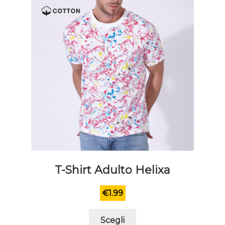
pagina
del
prodotto
T-Shirt Adulto Helixa
€
1.99
Questo
Scegli