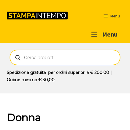
Menu
Menu
Home
Ricerca
prodotti
Outlet
Prodotti
Espandi
Spedizione gratuita
per ordini superiori a
€ 200,00
|
il
Ordine minimo
€ 30,00
Novità
menu
Contatti
child
Il mio account
Donna