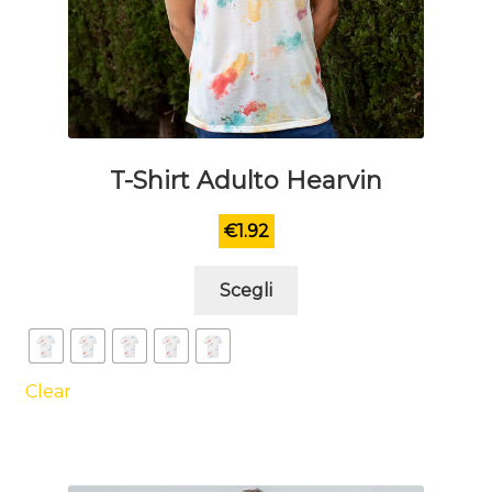
T-Shirt Adulto Hearvin
€
1.92
Questo
Scegli
prodotto
ha
più
varianti.
Clear
Le
opzioni
possono