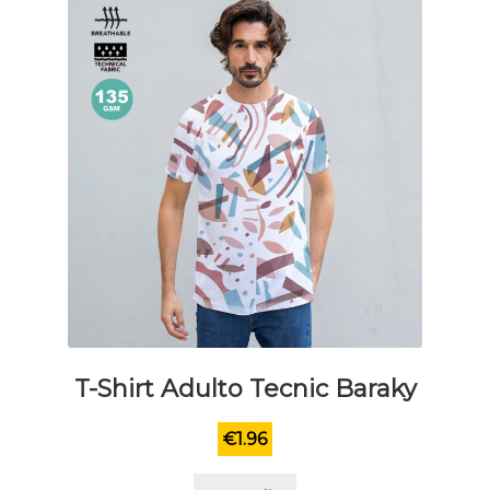
essere
scelte
nella
pagina
del
prodotto
T-Shirt Adulto Tecnic Baraky
€
1.96
Questo