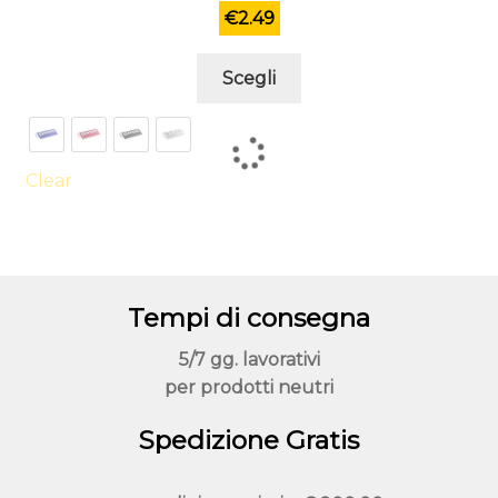
€
2.49
Questo
Scegli
prodotto
ha
più
varianti.
Clear
Le
opzioni
possono
essere
Tempi di consegna
scelte
nella
5/7 gg. lavorativi
pagina
per prodotti neutri
del
prodotto
Spedizione Gratis