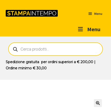
Menu
Menu
Home
Ricerca
prodotti
Outlet
Prodotti
Espandi
Spedizione gratuita
per ordini superiori a
€ 200,00
|
il
Ordine minimo
€ 30,00
Novità
menu
Contatti
child
Il mio account
🔍