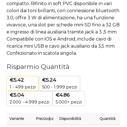
compatto. Rifinito in soft PVC disponibile in vari
colori dai toni brillanti, con connessione bluetooth
3.0, offre 3 W di alimentazione, ha una funzione
vivavoce, una slot per schede mini SD fino a 32 GB
e ingresso di linea ausiliaria tramite jack a 3 ,5 mm.
Compatibile con iOS e Android, include cavo di
ricarica mini USB e cavo jack ausiliario da 3,5 mm.
Confezionato in scatola singola.
Risparmio Quantità
€
5.42
€
5.24
1 - 499
pezzi
500 - 1.999 pezzi
€
5.04
€
4.86
2.000 - 4.999 pezzi
5.000+ pezzi
Variante
Prezzo/pz
Disponibilità
Quantità