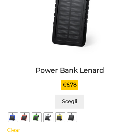
prodotto
Power Bank Lenard
€
6.78
Questo
Scegli
prodotto
ha
più
varianti.
Clear
Le