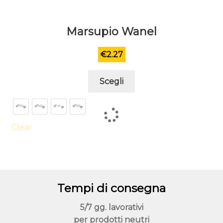
Marsupio Wanel
€
2.27
Questo
Scegli
prodotto
ha
più
varianti.
Clear
Le
opzioni
possono
essere
Tempi di consegna
scelte
nella
5/7 gg. lavorativi
pagina
per prodotti neutri