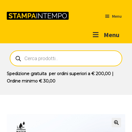
Menu
Menu
Home
Ricerca
prodotti
Outlet
Prodotti
Espandi
Spedizione gratuita
per ordini superiori a
€ 200,00
|
il
Ordine minimo
€ 30,00
Novità
menu
Contatti
child
Il mio account
🔍