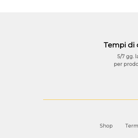
possono
essere
scelte
nella
pagina
del
Tempi di
prodotto
5/7 gg. l
per prodo
Shop
Termi