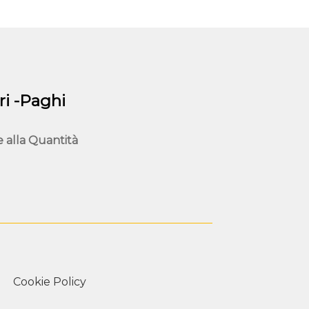
possono
essere
scelte
nella
pagina
del
i -Paghi
prodotto
e alla
Quantità
Cookie Policy