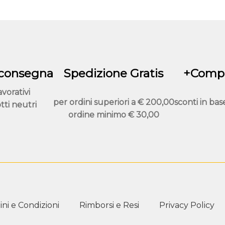
possono
essere
scelte
nella
pagina
del
 consegna
Spedizione Gratis
+Compr
prodotto
avorativi
per ordini superiori a
€ 200,00
sconti in bas
tti neutri
ordine minimo
€ 30,00
ni e Condizioni
Rimborsi e Resi
Privacy Policy