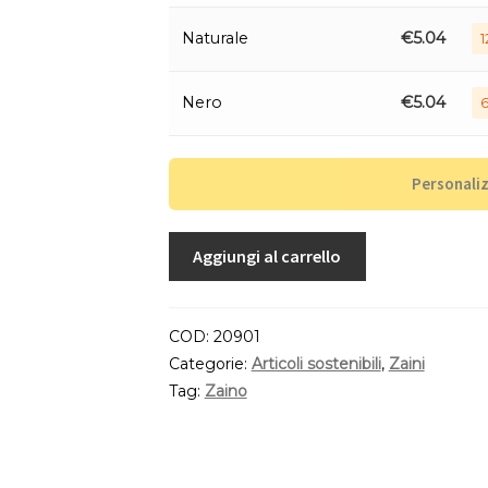
Naturale
€
5.04
1
Nero
€
5.04
6
Personali
Aggiungi al carrello
COD:
20901
Categorie:
Articoli sostenibili
,
Zaini
Tag:
Zaino