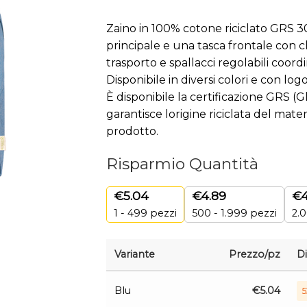
Zaino in 100% cotone riciclato GRS
principale e una tasca frontale con c
trasporto e spallacci regolabili coordi
Disponibile in diversi colori e con log
È disponibile la certificazione GRS (
garantisce lorigine riciclata del mater
prodotto.
Risparmio Quantità
€
5.04
€
4.89
€
4
1 - 499
pezzi
500 - 1.999 pezzi
2.0
Variante
Prezzo/pz
Di
Blu
€
5.04
5