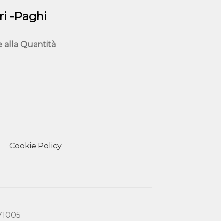
nella
pagina
i -Paghi
del
prodotto
e alla
Quantità
Cookie Policy
171005