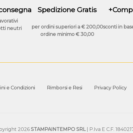
nella
pagina
 consegna
Spedizione Gratis
+Compr
del
avorativi
prodotto
per ordini superiori a
€ 200,00
sconti in bas
tti neutri
ordine minimo
€ 30,00
ni e Condizioni
Rimborsi e Resi
Privacy Policy
pyright 2026
STAMPAINTEMPO SRL
| P.Iva E C.F. 18402