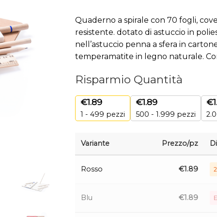
Quaderno a spirale con 70 fogli, cover
resistente. dotato di astuccio in polie
nell’astuccio penna a sfera in cartone r
temperamatite in legno naturale. Co
Risparmio Quantità
€
1.89
€
1.89
€
1
1 - 499
pezzi
500 - 1.999 pezzi
2.0
Variante
Prezzo/pz
Di
Rosso
€
1.89
2
Blu
€
1.89
E