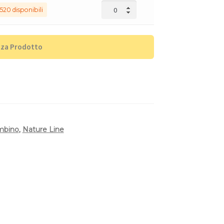
520 disponibili
zza Prodotto
mbino
,
Nature Line