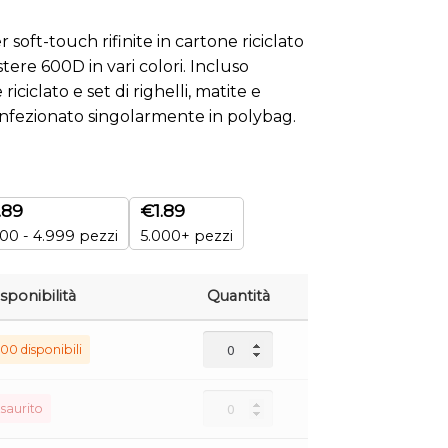
 soft-touch rifinite in cartone riciclato
stere 600D in vari colori. Incluso
iciclato e set di righelli, matite e
nfezionato singolarmente in polybag.
.89
€
1.89
00 - 4.999 pezzi
5.000+ pezzi
sponibilità
Quantità
00 disponibili
saurito