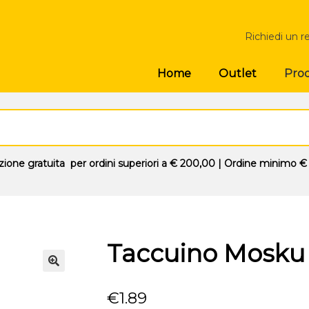
Richiedi un r
Prod
Home
Outlet
zione gratuita
per ordini superiori a
€ 200,00
| Ordine minimo
€
Taccuino Mosku
🔍
€
1.89