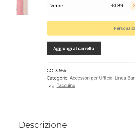
Verde
€
1.89
2
Personali
Aggiungi al carrello
COD:
5661
Categorie:
Accessori per Ufficio
,
Linea Ba
Tag:
Taccuino
Descrizione