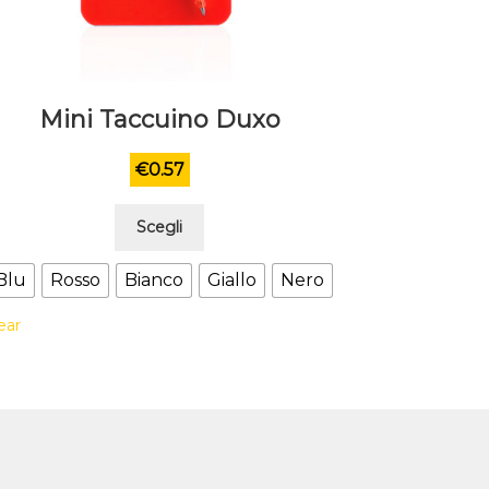
Mini Taccuino Duxo
€
0.57
Questo
Scegli
prodotto
ha
Blu
Rosso
Bianco
Giallo
Nero
più
ear
varianti.
Le
opzioni
possono
essere
scelte