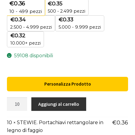
€
0.36
€
0.35
500 - 2.499 pezzi
10 - 499
pezzi
€
0.34
€
0.33
2.500 - 4.999 pezzi
5.000 - 9.999 pezzi
€
0.32
10.000+ pezzi
59108 disponibili
Personalizza Prodotto
STEWIE.
Aggiungi al carrello
Portachiavi
rettangolare
€
0.36
10
STEWIE. Portachiavi rettangolare in
×
in
legno di faggio
legno