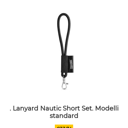
possono
essere
scelte
nella
pagina
del
prodotto
. Lanyard Nautic Short Set. Modelli
standard