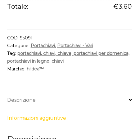
di
Totale:
€
3.60
faggio
quantità
COD:
95091
Categorie:
Portachiavi
,
Portachiavi - Vari
Tag:
portachiavi, chiavi, chiave, portachiavi per domenica,
portachiavi in legno, chiavi
Marchio:
hi!dea™
Descrizione
Informazioni aggiuntive