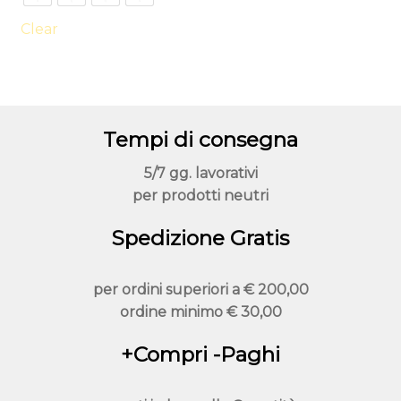
opzioni
possono
Clear
essere
scelte
nella
pagina
Tempi di consegna
del
prodotto
5/7 gg. lavorativi
per prodotti neutri
Spedizione Gratis
per ordini superiori a
€ 200,00
ordine minimo
€ 30,00
+Compri -Paghi