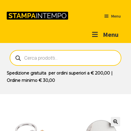
Menu
Menu
Home
Ricerca
prodotti
Outlet
Prodotti
Espandi
Spedizione gratuita
per ordini superiori a
€ 200,00
|
il
Ordine minimo
€ 30,00
Novità
menu
Contatti
child
Il mio account
🔍