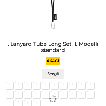
. Lanyard Tube Long Set II. Modelli
standard
€
44.81
Questo
Scegli
prodotto
ha
più
varianti.
Le