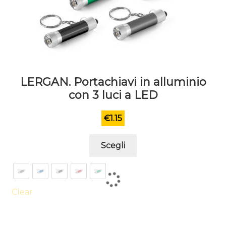
LERGAN. Portachiavi in alluminio
con 3 luci a LED
€
1.15
Questo
Scegli
prodotto
ha
più
varianti.
Clear
Le
opzioni