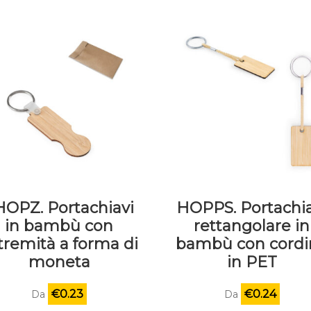
HOPZ. Portachiavi
HOPPS. Portachia
in bambù con
rettangolare in
tremità a forma di
bambù con cordi
moneta
in PET
€
0.23
€
0.24
Da
Da