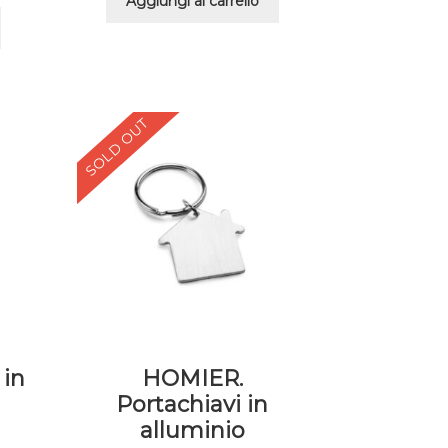
Aggiungi al carrello
SOLD OUT
 in
HOMIER.
Portachiavi in
alluminio