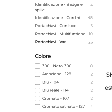
Identificazione - Badge e
4
spille
Identificazione - Cordini
48
Portachiavi - Con luce
3
Portachiavi - Multifunzione
10
Portachiavi - Vari
26
Colore
300 - Nero-300
8
S
Arancione - 128
2
Blu - 104
2
es
Blu reale - 114
2
Cromato - 107
2
Cromato satinato - 127
4