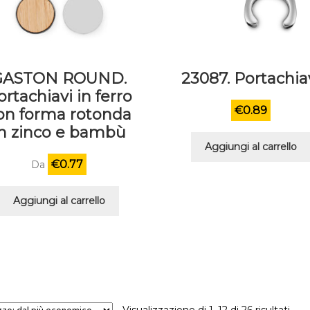
GASTON ROUND.
23087. Portachia
ortachiavi in ferro
€
0.89
on forma rotonda
in zinco e bambù
Aggiungi al carrello
€
0.77
Da
Aggiungi al carrello
Visualizzazione di 1–12 di 26 risultati