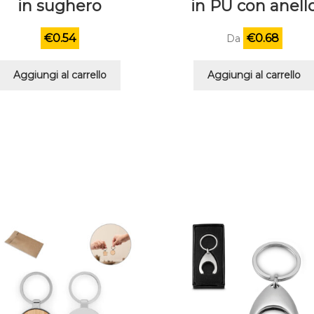
in sughero
in PU con anell
€
0.54
€
0.68
Da
Aggiungi al carrello
Aggiungi al carrello