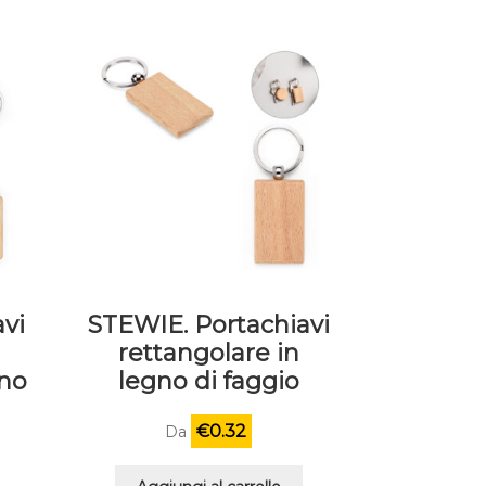
vi
STEWIE. Portachiavi
rettangolare in
no
legno di faggio
€
0.32
Da