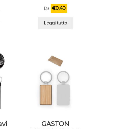
€
0.40
Da
Leggi tutto
avi
GASTON