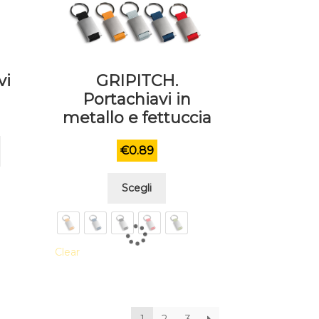
vi
GRIPITCH.
Portachiavi in
metallo e fettuccia
€
0.89
Questo
Scegli
prodotto
ha
più
Clear
varianti.
Le
opzioni
possono
1
2
3