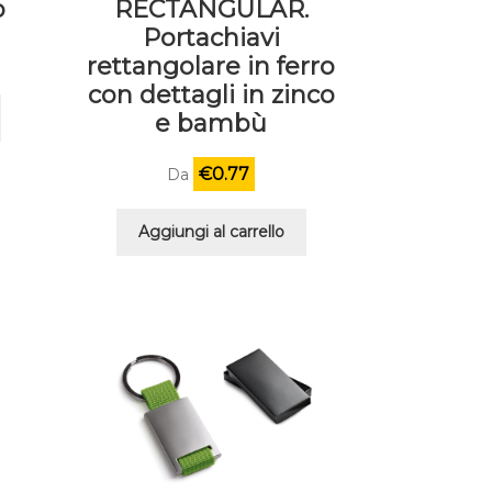
o
RECTANGULAR.
Portachiavi
rettangolare in ferro
con dettagli in zinco
e bambù
€
0.77
Da
Aggiungi al carrello