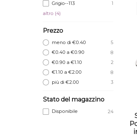
Grigio--113
1
altro
(
4
)
Prezzo
meno di €0.40
5
€0.40 a €0.90
8
€0.90 a €1.10
2
€1.10 a €2.00
8
più di €2.00
3
Stato del magazzino
Disponibile
24
Po
i