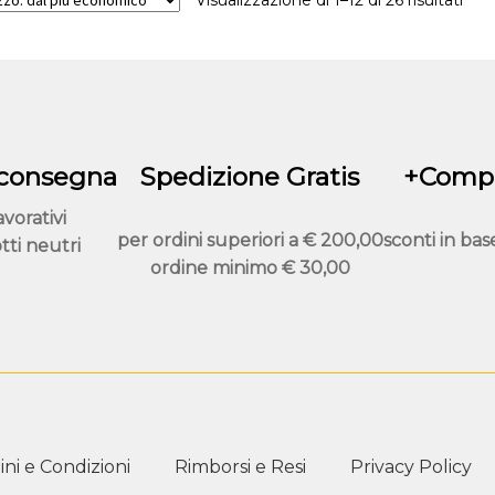
 consegna
Spedizione Gratis
+Compr
avorativi
per ordini superiori a
€ 200,00
sconti in bas
tti neutri
ordine minimo
€ 30,00
ni e Condizioni
Rimborsi e Resi
Privacy Policy