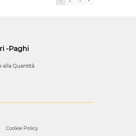
essere
scelte
nella
pagina
del
prodotto
i -Paghi
e alla
Quantità
Cookie Policy