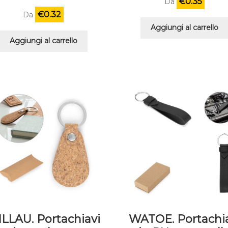
€
0.35
Da
€
0.32
Da
Aggiungi al carrello
Aggiungi al carrello
LLAU. Portachiavi
WATOE. Portachi