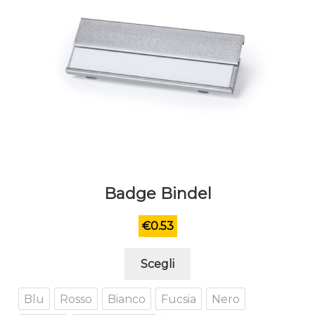
Badge Bindel
€
0.53
Questo
Scegli
prodotto
ha
Blu
Rosso
Bianco
Fucsia
Nero
più