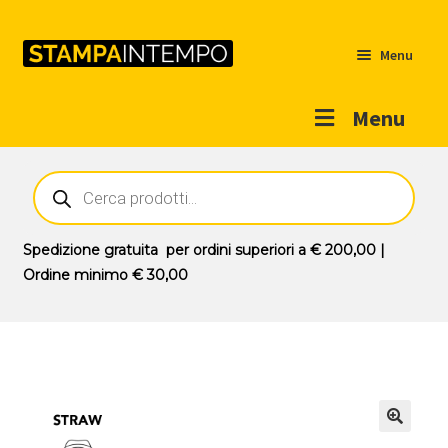
Menu
Menu
Home
Ricerca
prodotti
Outlet
Prodotti
Espandi
Spedizione gratuita
per ordini superiori a
€ 200,00
|
il
Ordine minimo
€ 30,00
Novità
menu
Contatti
child
Il mio account
🔍