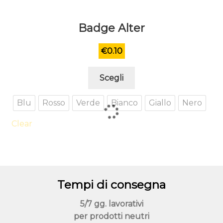
Badge Alter
€
0.10
Questo
Scegli
prodotto
ha
Blu
Rosso
Verde
Bianco
Giallo
Nero
più
varianti.
Clear
Le
opzioni
possono
essere
Tempi di consegna
scelte
nella
5/7 gg. lavorativi
pagina
per prodotti neutri
del