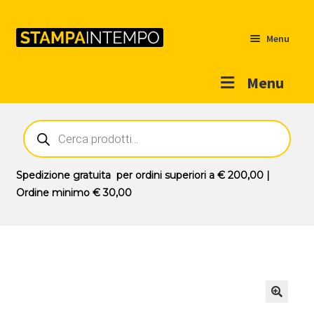
Menu
Menu
Home
Ricerca
prodotti
Outlet
Prodotti
Espandi
Spedizione gratuita
per ordini superiori a
€ 200,00
|
il
Ordine minimo
€ 30,00
Novità
menu
Contatti
child
Il mio account
🔍