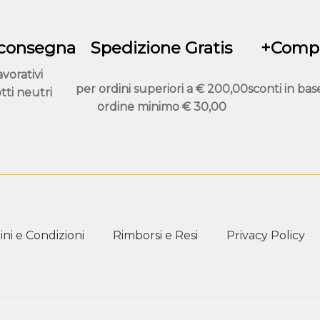
scelte
nella
pagina
 consegna
Spedizione Gratis
+Compr
del
avorativi
prodotto
per ordini superiori a
€ 200,00
sconti in bas
tti neutri
ordine minimo
€ 30,00
ni e Condizioni
Rimborsi e Resi
Privacy Policy