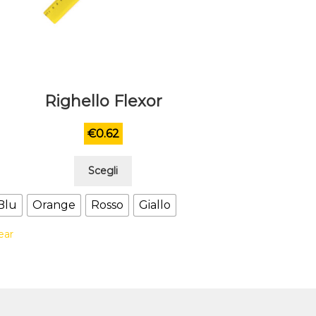
Righello Flexor
€
0.62
Questo
Scegli
prodotto
ha
Blu
Orange
Rosso
Giallo
più
ear
varianti.
Le
opzioni
possono
essere