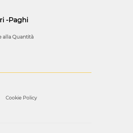
scelte
nella
pagina
i -Paghi
del
prodotto
e alla
Quantità
Cookie Policy