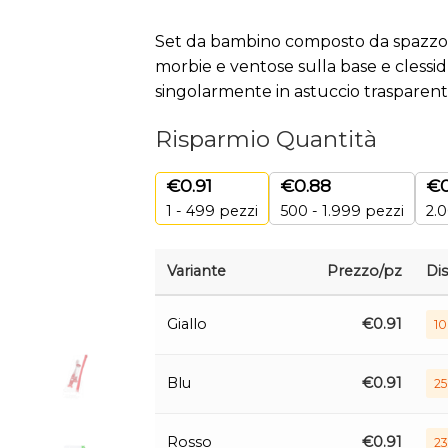
Set da bambino composto da spazzoli
morbie e ventose sulla base e clessid
singolarmente in astuccio trasparent
Risparmio Quantità
€
0.91
€
0.88
€
1 - 499
pezzi
500 - 1.999 pezzi
2.0
Variante
Prezzo/pz
Dis
Giallo
€
0.91
10
Blu
€
0.91
25
Rosso
€
0.91
23