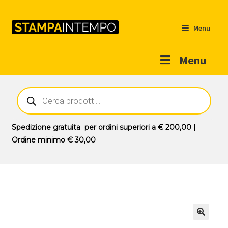
Menu
Menu
Home
Ricerca
prodotti
Outlet
Prodotti
Espandi
Spedizione gratuita
per ordini superiori a
€ 200,00
|
il
Ordine minimo
€ 30,00
Novità
menu
Contatti
child
Il mio account
🔍