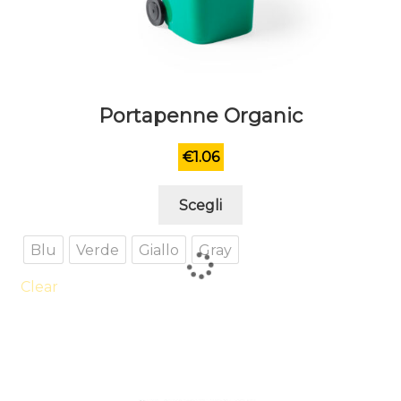
Portapenne Organic
€
1.06
Questo
Scegli
prodotto
ha
Blu
Verde
Giallo
Gray
più
varianti.
Clear
Le
opzioni
possono
essere
scelte