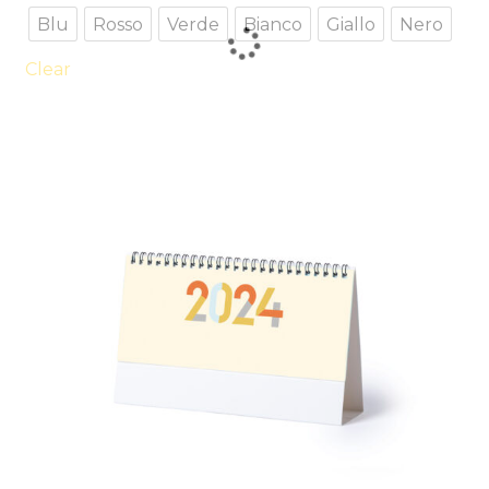
ha
Blu
Rosso
Verde
Bianco
Giallo
Nero
più
varianti.
Clear
Le
opzioni
possono
essere
scelte
nella
pagina
del
prodotto