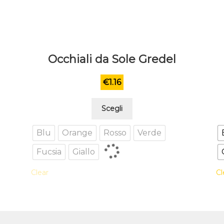
Occhiali da Sole Gredel
€
1.16
Questo
Scegli
prodotto
ha
Blu
Orange
Rosso
Verde
più
Fucsia
Giallo
varianti.
Le
Clear
Cl
opzioni
possono
essere
scelte