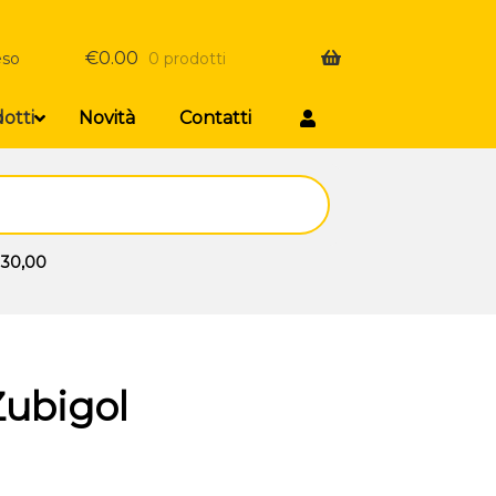
€
0.00
eso
0 prodotti
otti
Novità
Contatti
 30,00
Zubigol