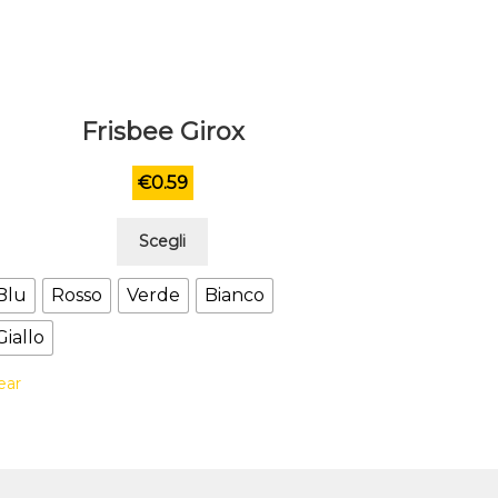
Frisbee Girox
€
0.59
Questo
Scegli
prodotto
ha
Blu
Rosso
Verde
Bianco
più
Giallo
varianti.
Le
ear
opzioni
possono
essere
scelte