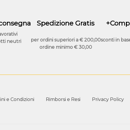
nella
pagina
del
 consegna
Spedizione Gratis
+Compr
prodotto
avorativi
per ordini superiori a
€ 200,00
sconti in bas
tti neutri
ordine minimo
€ 30,00
ni e Condizioni
Rimborsi e Resi
Privacy Policy