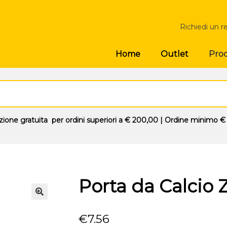
Richiedi un r
Prod
Home
Outlet
zione gratuita
per ordini superiori a
€ 200,00
| Ordine minimo
€
Porta da Calcio 
🔍
€
7.56