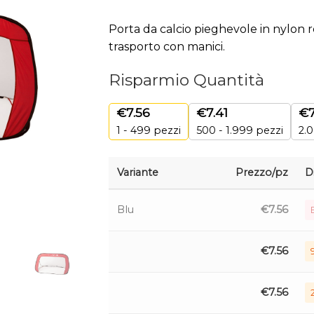
Porta da calcio pieghevole in nylon 
trasporto con manici.
Risparmio Quantità
€
7.56
€
7.41
€
1 - 499
pezzi
500 - 1.999 pezzi
2.0
Variante
Prezzo/pz
D
Blu
€
7.56
€
7.56
€
7.56