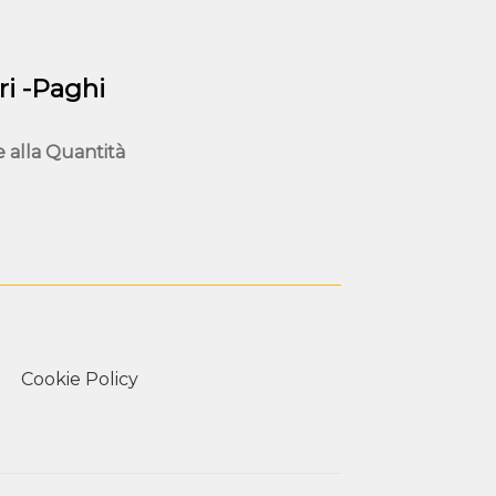
nella
pagina
del
i -Paghi
prodotto
e alla
Quantità
Cookie Policy