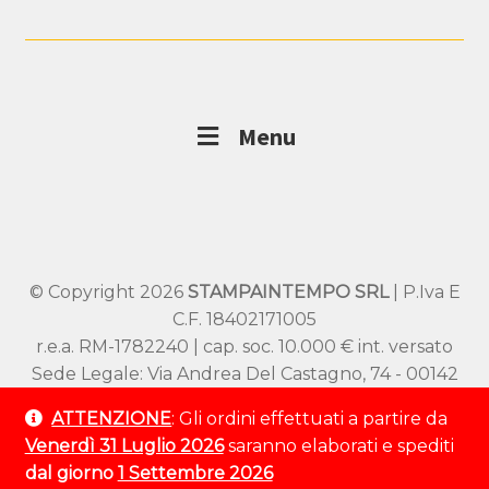
Menu
© Copyright 2026
STAMPAINTEMPO SRL
| P.Iva E
C.F. 18402171005
r.e.a. RM-1782240 | cap. soc. 10.000 € int. versato
Sede Legale: Via Andrea Del Castagno, 74 - 00142
Roma
ATTENZIONE
: Gli ordini effettuati a partire da
Sede Operativa: Viale SS Pietro e Paolo 54/A –
Venerdì 31 Luglio 2026
saranno elaborati e spediti
00144 Roma
dal giorno
1 Settembre 2026
Tel:
+39 320 9529 802