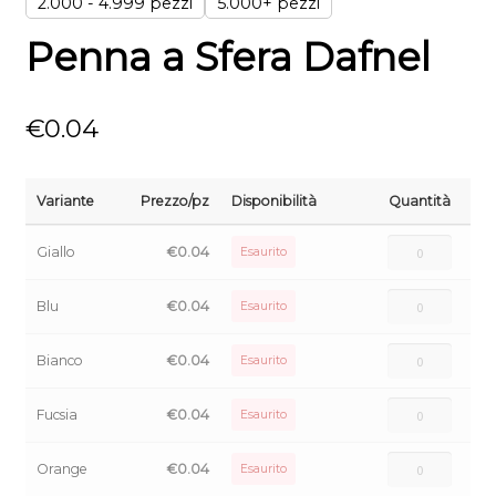
2.000 - 4.999 pezzi
5.000+ pezzi
Penna a Sfera Dafnel
€
0.04
Variante
Prezzo/pz
Disponibilità
Quantità
Giallo
€
0.04
Esaurito
Blu
€
0.04
Esaurito
Bianco
€
0.04
Esaurito
Fucsia
€
0.04
Esaurito
Orange
€
0.04
Esaurito