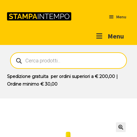
Menu
Menu
Home
Ricerca
prodotti
Outlet
Prodotti
Espandi
Spedizione gratuita
per ordini superiori a
€ 200,00
|
il
Ordine minimo
€ 30,00
Novità
menu
Contatti
child
Il mio account
🔍