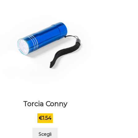
Torcia Conny
€
1.54
Questo
Scegli