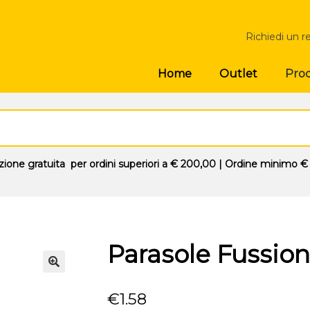
Richiedi un r
Prod
Home
Outlet
zione gratuita
per ordini superiori a
€ 200,00
| Ordine minimo
€
Parasole Fussion
🔍
€
1.58