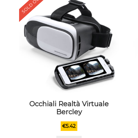
SOLD OUT
Occhiali Realtà Virtuale
Bercley
€
5.42