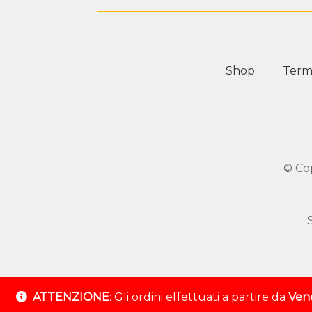
Shop
Termi
© Co
ATTENZIONE
: Gli ordini effettuati a partire da
Vene