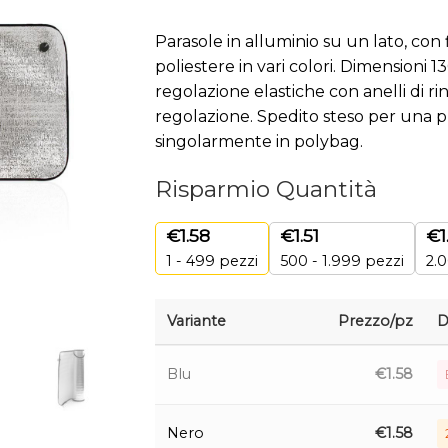
Parasole in alluminio su un lato, con 
poliestere in vari colori. Dimensioni 
regolazione elastiche con anelli di r
regolazione. Spedito steso per una 
singolarmente in polybag.
Risparmio Quantità
€
1.58
€
1.51
€
1
1 - 499
pezzi
500 - 1.999 pezzi
2.0
Variante
Prezzo/pz
D
Blu
€
1.58
Nero
€
1.58