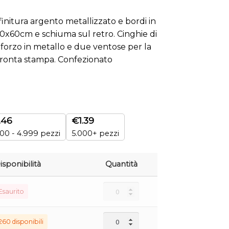
finitura argento metallizzato e bordi in
130x60cm e schiuma sul retro. Cinghie di
inforzo in metallo e due ventose per la
pronta stampa. Confezionato
.46
€
1.39
00 - 4.999 pezzi
5.000+ pezzi
isponibilità
Quantità
Esaurito
260 disponibili