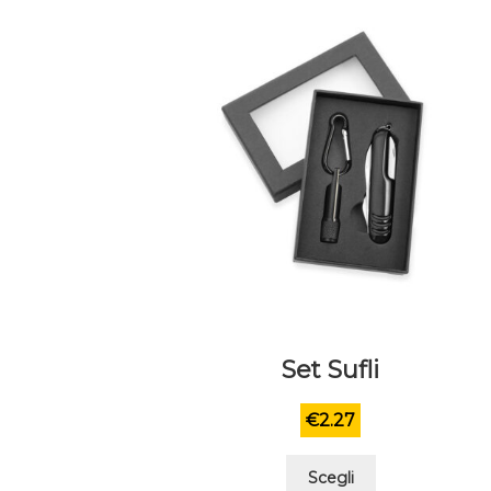
Set Sufli
€
2.27
Questo
Scegli