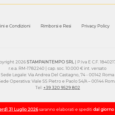
ni e Condizioni
Rimborsi e Resi
Privacy Policy
pyright 2026
STAMPAINTEMPO SRL
| P.Iva E C.F. 18402
r.e.a. RM-1782240 | cap. soc. 10.000 € int. versato
Sede Legale: Via Andrea Del Castagno, 74 - 00142 Roma
Sede Operativa: Viale SS Pietro e Paolo 54/A – 00144 Rom
Tel:
+39 320 9529 802
rdì 31 Luglio 2026
saranno elaborati e spediti
dal giorn