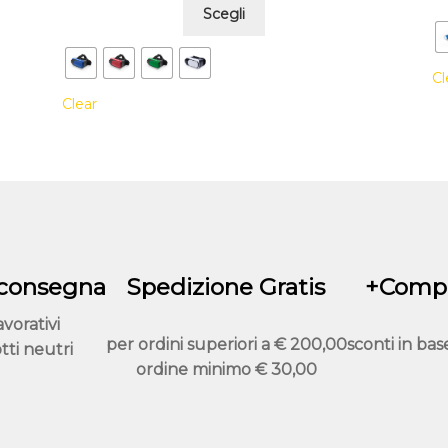
Questo
Scegli
prodotto
ha
Cl
più
Clear
varianti.
Le
opzioni
possono
essere
scelte
nella
pagina
 consegna
Spedizione Gratis
+Compr
del
avorativi
prodotto
per ordini superiori a
€ 200,00
sconti in bas
tti neutri
ordine minimo
€ 30,00