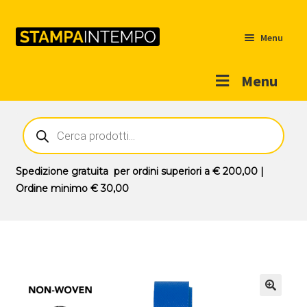
Menu
Menu
Home
Ricerca
prodotti
Outlet
Prodotti
Espandi
Spedizione gratuita
per ordini superiori a
€ 200,00
|
il
Ordine minimo
€ 30,00
Novità
menu
Contatti
child
Il mio account
🔍