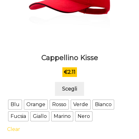
Cappellino Kisse
€
2.11
Questo
Scegli
prodotto
ha
Blu
Orange
Rosso
Verde
Bianco
più
Fucsia
Giallo
Marino
Nero
varianti.
Le
Clear
opzioni