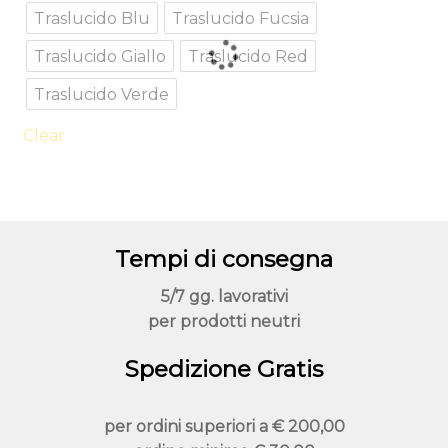
Traslucido Blu
Traslucido Fucsia
varianti.
Le
Traslucido Giallo
Traslucido Red
opzioni
possono
Traslucido Verde
essere
Clear
scelte
nella
pagina
del
prodotto
Tempi di consegna
5/7 gg. lavorativi
per prodotti neutri
Spedizione Gratis
per ordini superiori a
€ 200,00