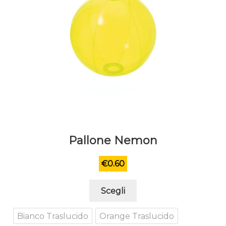
prodotto
Pallone Nemon
€
0.60
Questo
Scegli
prodotto
ha
Bianco Traslucido
Orange Traslucido
più