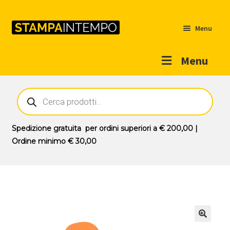
Menu
Menu
Home
Ricerca
prodotti
Outlet
Prodotti
Espandi
Spedizione gratuita
per ordini superiori a
€ 200,00
|
il
Ordine minimo
€ 30,00
Novità
menu
Contatti
child
Il mio account
🔍