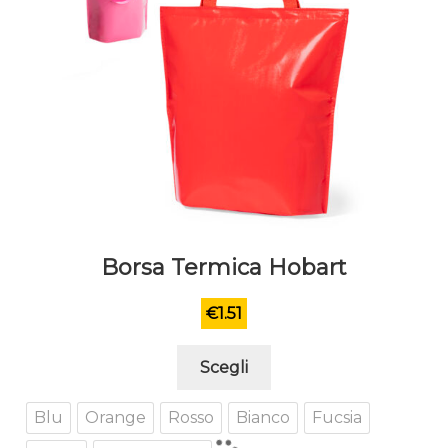
Borsa Termica Hobart
€
1.51
Questo
Scegli
prodotto
ha
Blu
Orange
Rosso
Bianco
Fucsia
più