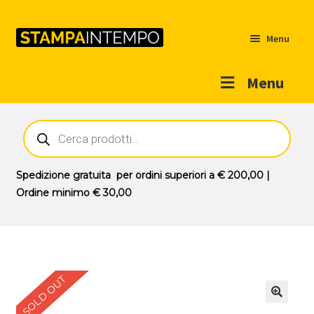
Menu
Menu
Home
Ricerca
prodotti
Outlet
Prodotti
Espandi
Spedizione gratuita
per ordini superiori a
€ 200,00
|
il
Ordine minimo
€ 30,00
Novità
menu
Contatti
child
Il mio account
SOLD OUT
🔍