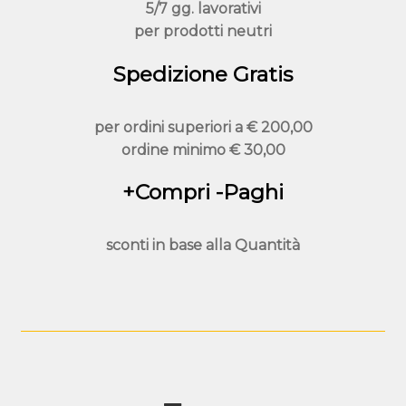
5/7 gg. lavorativi
pagina
per prodotti neutri
del
prodotto
Spedizione Gratis
per ordini superiori a
€ 200,00
ordine minimo
€ 30,00
+Compri -Paghi
sconti in base alla
Quantità