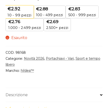
€
2.92
€
2.88
€
2.83
100 - 499 pezzi
500 - 999 pezzi
10 - 99
pezzi
€
2.76
€
2.69
1.000 - 2.499 pezzi
2.500+ pezzi
Esaurito
COD:
98168
Categorie:
Novità 2026
,
Portachiavi - Vari
,
Sport e tempo
libero
Marchio:
hi!dea™
Descrizione