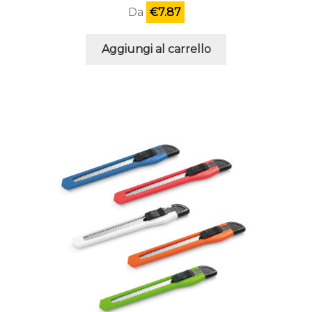
Da
€
7.87
Aggiungi al carrello