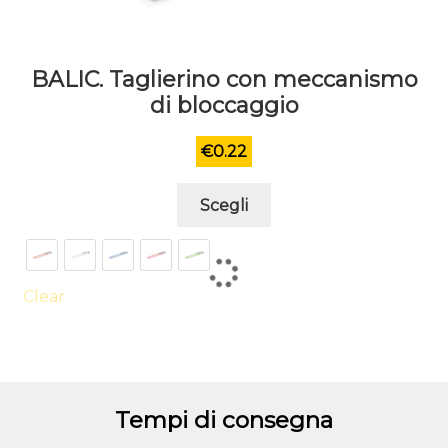
BALIC. Taglierino con meccanismo
di bloccaggio
€
0.22
Questo
Scegli
prodotto
ha
più
varianti.
Clear
Le
opzioni
possono
essere
Tempi di consegna
scelte
nella