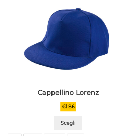
Cappellino Lorenz
€
1.86
Questo
Scegli
prodotto
ha