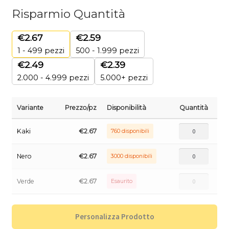
Risparmio Quantità
€
2.67
€
2.59
1 - 499
pezzi
500 - 1.999 pezzi
€
2.49
€
2.39
2.000 - 4.999 pezzi
5.000+ pezzi
Variante
Prezzo/pz
Disponibilità
Quantità
Kaki
€
2.67
760 disponibili
Nero
€
2.67
3000 disponibili
Verde
€
2.67
Esaurito
Personalizza Prodotto