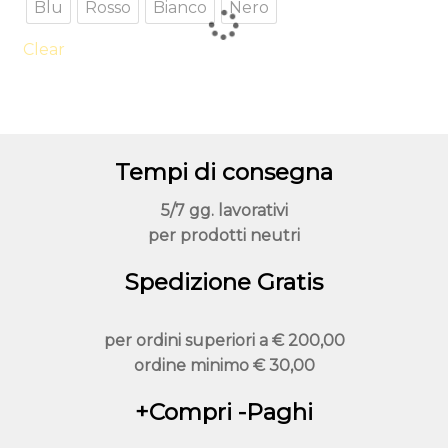
Blu
Rosso
Bianco
Nero
più
varianti.
Clear
Le
opzioni
possono
essere
Tempi di consegna
scelte
nella
5/7 gg. lavorativi
pagina
per prodotti neutri
del
prodotto
Spedizione Gratis
per ordini superiori a
€ 200,00
ordine minimo
€ 30,00
+Compri -Paghi