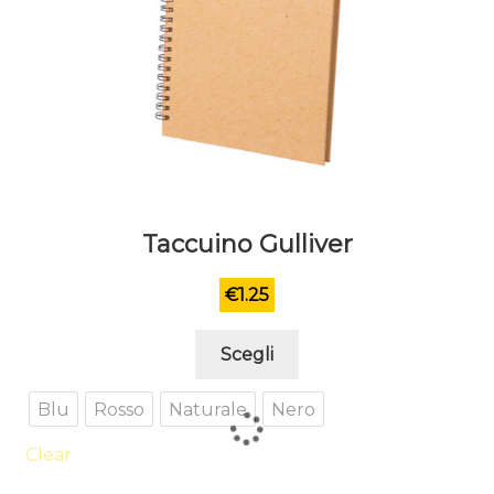
Taccuino Gulliver
€
1.25
Questo
Scegli
prodotto
ha
Blu
Rosso
Naturale
Nero
più
varianti.
Clear
Le