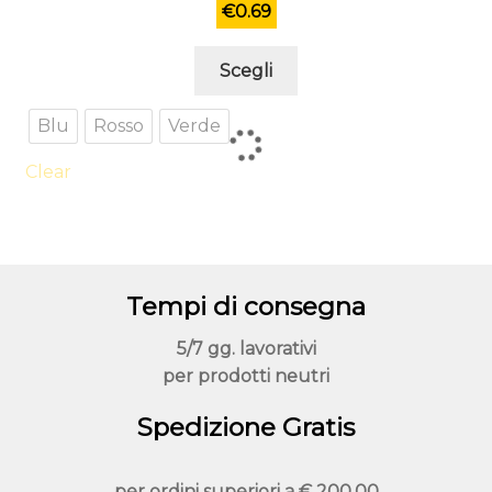
€
0.69
Questo
Scegli
prodotto
ha
Blu
Rosso
Verde
più
varianti.
Clear
Le
opzioni
possono
essere
Tempi di consegna
scelte
nella
5/7 gg. lavorativi
pagina
per prodotti neutri
del
prodotto
Spedizione Gratis
per ordini superiori a
€ 200,00