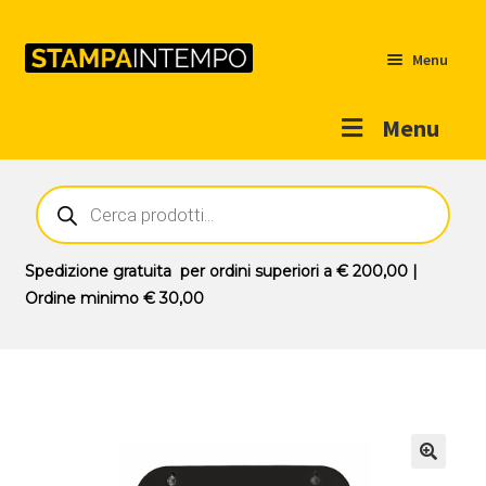
Menu
Menu
Home
Ricerca
prodotti
Outlet
Prodotti
Espandi
Spedizione gratuita
per ordini superiori a
€ 200,00
|
il
Ordine minimo
€ 30,00
Novità
menu
Contatti
child
Il mio account
🔍