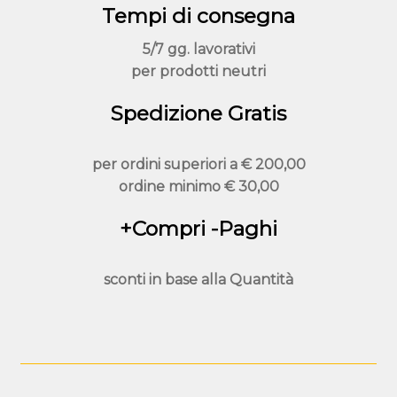
nella
Tempi di consegna
pagina
del
5/7 gg. lavorativi
prodotto
per prodotti neutri
Spedizione Gratis
per ordini superiori a
€ 200,00
ordine minimo
€ 30,00
+Compri -Paghi
sconti in base alla
Quantità