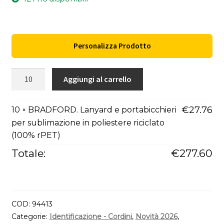
Personalizza Prodotto
BRADFORD.
Aggiungi al carrello
Lanyard
e
€
27.76
10
BRADFORD. Lanyard e portabicchieri
×
portabicchieri
per sublimazione in poliestere riciclato
per
(100% rPET)
sublimazione
in
Totale:
€
277.60
poliestere
riciclato
(100%
rPET)
COD:
94413
quantità
Categorie:
Identificazione - Cordini
,
Novità 2026
,