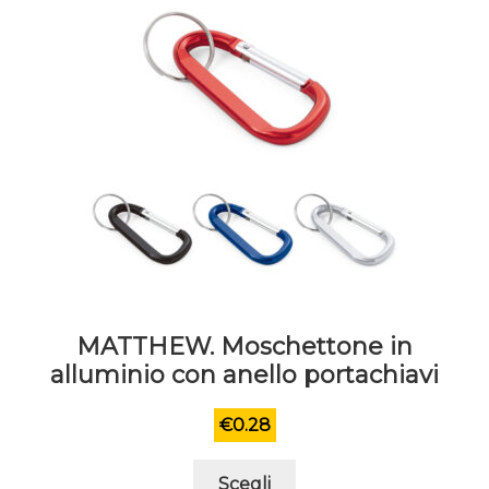
nella
pagina
del
prodotto
MATTHEW. Moschettone in
alluminio con anello portachiavi
€
0.28
Questo
Scegli