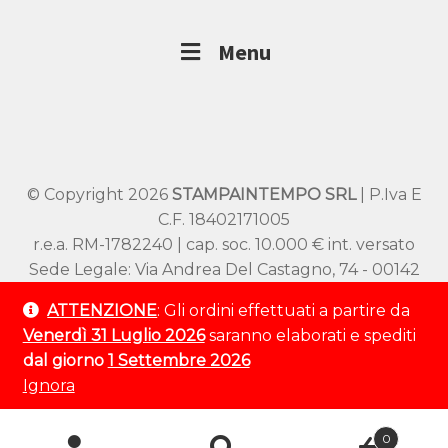
Menu
© Copyright 2026
STAMPAINTEMPO SRL
| P.Iva E
C.F. 18402171005
r.e.a. RM-1782240 | cap. soc. 10.000 € int. versato
Sede Legale: Via Andrea Del Castagno, 74 - 00142
Roma
ATTENZIONE
: Gli ordini effettuati a partire da
Sede Operativa: Viale SS Pietro e Paolo 54/A –
Venerdì 31 Luglio 2026
saranno elaborati e spediti
00144 Roma
dal giorno
1 Settembre 2026
Tel:
+39 320 9529 802
Ignora
Ricerca
0