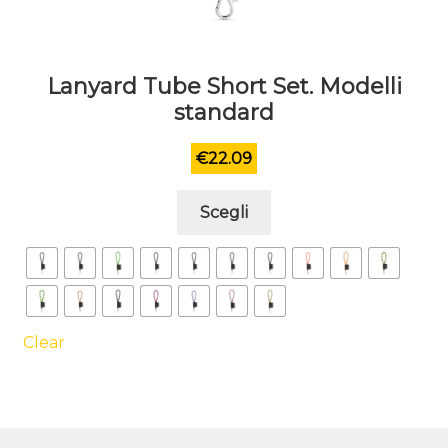
Lanyard Tube Short Set. Modelli
standard
€
22.09
Questo
Scegli
prodotto
ha
più
varianti.
Le
Clear
opzioni
possono
essere
scelte