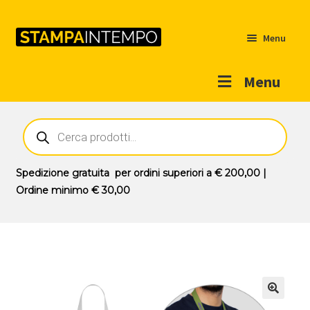
Menu
Menu
Home
Ricerca
prodotti
Outlet
Prodotti
Espandi
Spedizione gratuita
per ordini superiori a
€ 200,00
|
il
Ordine minimo
€ 30,00
Novità
menu
Contatti
child
Il mio account
🔍