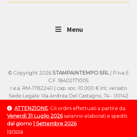
Menu
© Copyright 2026
STAMPAINTEMPO SRL
| P.Iva E
C.F. 18402171005
r.e.a. RM-1782240 | cap. soc. 10.000 € int. versato
Sede Legale: Via Andrea Del Castagno, 74 - 00142
Roma
ATTENZIONE
: Gli ordini effettuati a partire da
Sede Operativa: Viale SS Pietro e Paolo 54/A –
Venerdì 31 Luglio 2026
saranno elaborati e spediti
00144 Roma
dal giorno
1 Settembre 2026
Tel:
+39 320 9529 802
Ignora