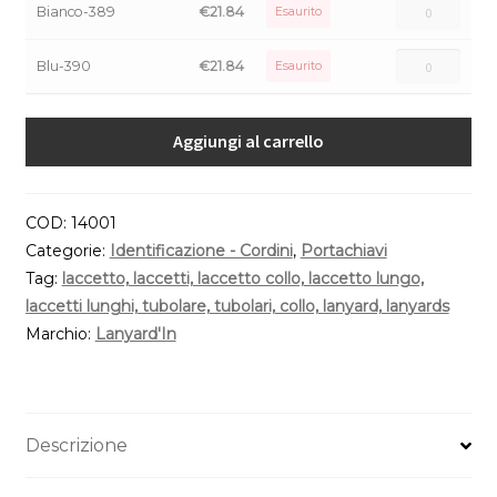
Bianco-389
€
21.84
Esaurito
Blu-390
€
21.84
Esaurito
Aggiungi al carrello
COD:
14001
Categorie:
Identificazione - Cordini
,
Portachiavi
Tag:
laccetto, laccetti, laccetto collo, laccetto lungo,
laccetti lunghi, tubolare, tubolari, collo, lanyard, lanyards
Marchio:
Lanyard'In
Descrizione