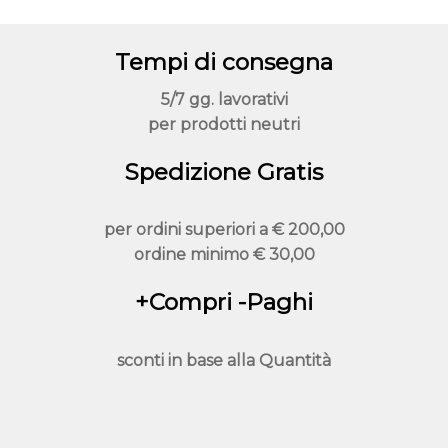
opzioni
possono
Tempi di consegna
essere
scelte
5/7 gg. lavorativi
nella
per prodotti neutri
pagina
Spedizione Gratis
del
prodotto
per ordini superiori a
€ 200,00
ordine minimo
€ 30,00
+Compri -Paghi
sconti in base alla
Quantità