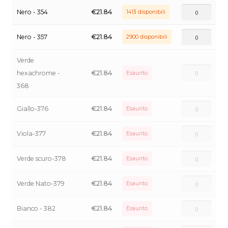
Nero - 354
€
21.84
1413 disponibili
Nero - 357
€
21.84
2900 disponibili
Verde
hexachrome -
€
21.84
Esaurito
368
Giallo-376
€
21.84
Esaurito
Viola-377
€
21.84
Esaurito
Verde scuro-378
€
21.84
Esaurito
Verde Nato-379
€
21.84
Esaurito
Bianco - 382
€
21.84
Esaurito