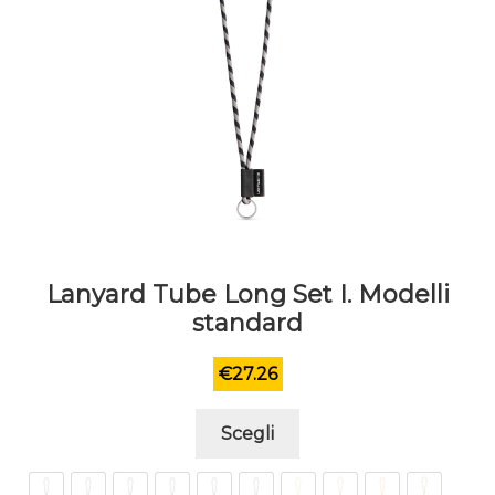
Lanyard Tube Long Set I. Modelli
standard
€
27.26
Questo
Scegli
prodotto
ha