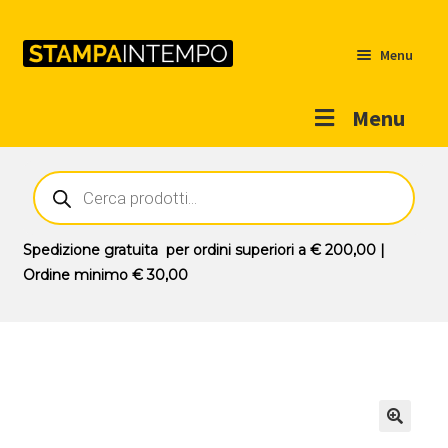
Menu
Menu
Home
Ricerca
prodotti
Outlet
Prodotti
Espandi
Spedizione gratuita
per ordini superiori a
€ 200,00
|
il
Ordine minimo
€ 30,00
Novità
menu
Contatti
child
Il mio account
🔍