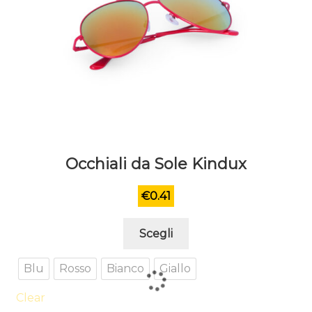
Occhiali da Sole Kindux
€
0.41
Questo
Scegli
prodotto
ha
Blu
Rosso
Bianco
Giallo
più
varianti.
Clear