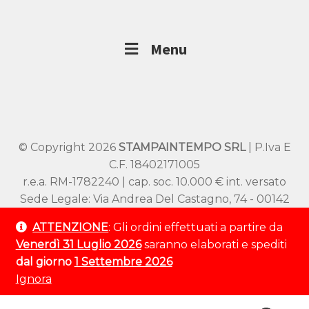
Menu
© Copyright 2026
STAMPAINTEMPO SRL
| P.Iva E
C.F. 18402171005
r.e.a. RM-1782240 | cap. soc. 10.000 € int. versato
Sede Legale: Via Andrea Del Castagno, 74 - 00142
Roma
ATTENZIONE
: Gli ordini effettuati a partire da
Sede Operativa: Viale SS Pietro e Paolo 54/A –
Venerdì 31 Luglio 2026
saranno elaborati e spediti
00144 Roma
dal giorno
1 Settembre 2026
Tel:
+39 320 9529 802
Ignora