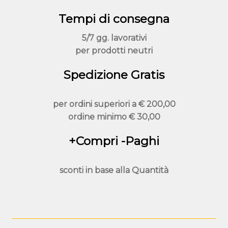
essere
Tempi di consegna
scelte
nella
5/7 gg. lavorativi
pagina
per prodotti neutri
del
prodotto
Spedizione Gratis
per ordini superiori a
€ 200,00
ordine minimo
€ 30,00
+Compri -Paghi
sconti in base alla
Quantità