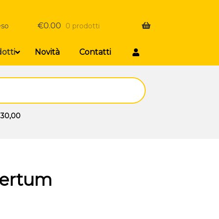
€
0.00
eso
0 prodotti
otti
Novità
Contatti
 30,00
Hertum