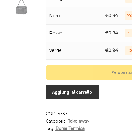
Nero
€
0.94
19
Rosso
€
0.94
15
Verde
€
0.94
10
Personali
Aggiungi al carrello
COD:
5737
Categoria:
Take away
Tag:
Borsa Termica