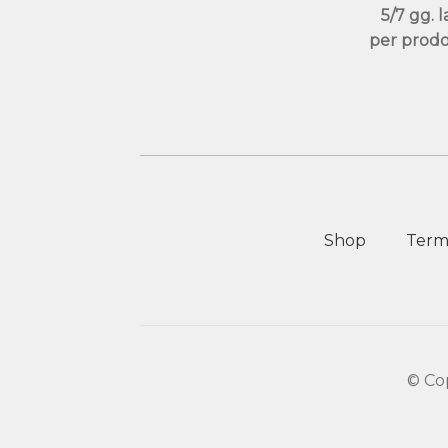
5/7 gg. l
per prodo
Shop
Termi
© Co