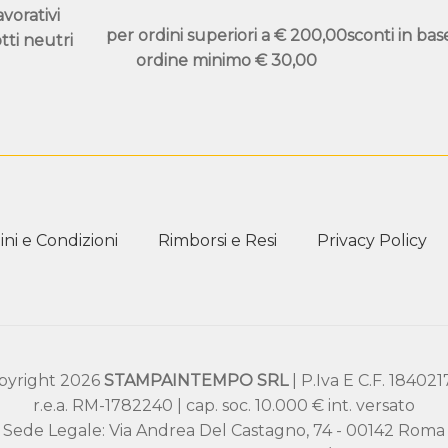
avorativi
per ordini superiori a
€ 200,00
sconti in bas
tti neutri
ordine minimo
€ 30,00
ni e Condizioni
Rimborsi e Resi
Privacy Policy
pyright 2026
STAMPAINTEMPO SRL
| P.Iva E C.F. 18402
r.e.a. RM-1782240 | cap. soc. 10.000 € int. versato
Sede Legale: Via Andrea Del Castagno, 74 - 00142 Roma