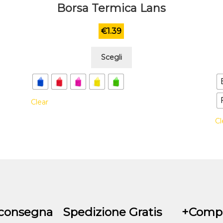
Borsa Termica Lans
€
1.39
Questo
Scegli
prodotto
ha
più
Clear
varianti.
Le
Cl
opzioni
possono
essere
scelte
nella
pagina
del
 consegna
Spedizione Gratis
+Compr
prodotto