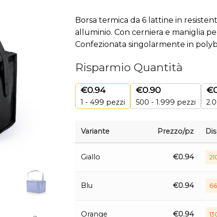
Borsa termica da 6 lattine in resisten
alluminio. Con cerniera e maniglia per 
Confezionata singolarmente in polyb
Risparmio Quantità
€
0.94
€
0.90
€
1 - 499
pezzi
500 - 1.999 pezzi
2.0
Variante
Prezzo/pz
Dis
Giallo
€
0.94
21
Blu
€
0.94
66
Orange
€
0.94
13