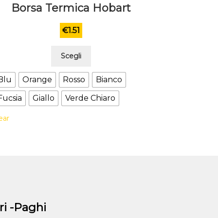
Borsa Termica Hobart
€
1.51
Questo
Scegli
prodotto
ha
Blu
Orange
Rosso
Bianco
più
Fucsia
Giallo
Verde Chiaro
varianti.
Le
ear
opzioni
possono
essere
scelte
nella
pagina
del
i -Paghi
prodotto