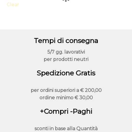
varianti.
Clear
Le
opzioni
possono
essere
Tempi di consegna
scelte
nella
5/7 gg. lavorativi
pagina
per prodotti neutri
del
prodotto
Spedizione Gratis
per ordini superiori a
€ 200,00
ordine minimo
€ 30,00
+Compri -Paghi
sconti in base alla
Quantità