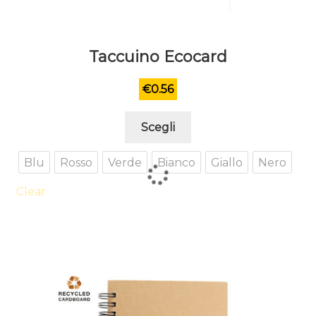
Taccuino Ecocard
€
0.56
Questo
Scegli
prodotto
ha
Blu
Rosso
Verde
Bianco
Giallo
Nero
più
varianti.
Clear
Le
opzioni
possono
essere
scelte
nella
pagina