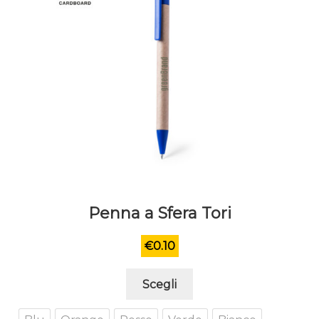
Penna a Sfera Tori
€
0.10
Questo
Scegli
prodotto
ha