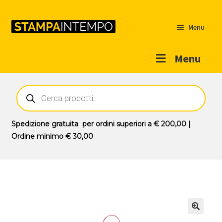
Menu
Menu
Home
Ricerca
prodotti
Outlet
Prodotti
Espandi
Spedizione gratuita
per ordini superiori a
€ 200,00
|
il
Ordine minimo
€ 30,00
Novità
menu
Contatti
child
Il mio account
🔍