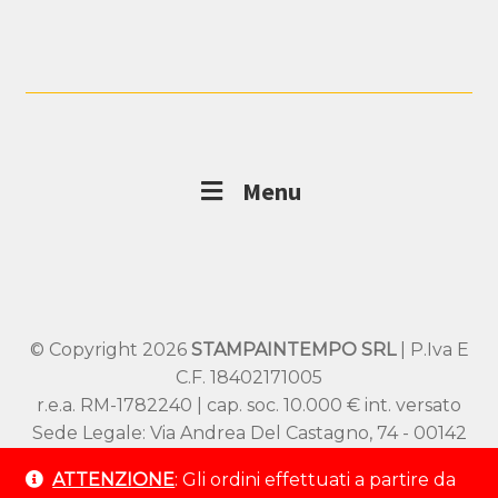
Menu
© Copyright 2026
STAMPAINTEMPO SRL
| P.Iva E
C.F. 18402171005
r.e.a. RM-1782240 | cap. soc. 10.000 € int. versato
Sede Legale: Via Andrea Del Castagno, 74 - 00142
Roma
ATTENZIONE
: Gli ordini effettuati a partire da
Sede Operativa: Viale SS Pietro e Paolo 54/A –