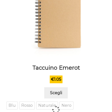
del
prodotto
Taccuino Emerot
€
1.05
Questo
Scegli
prodotto
ha
Blu
Rosso
Naturale
Nero
più