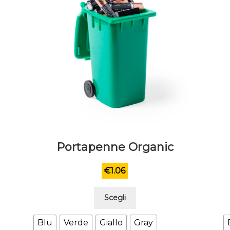
Portapenne Organic
€
1.06
Questo
Scegli
prodotto
ha
Blu
Verde
Giallo
Gray