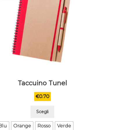
Taccuino Tunel
€
0.70
Questo
Scegli
prodotto
ha
Blu
Orange
Rosso
Verde