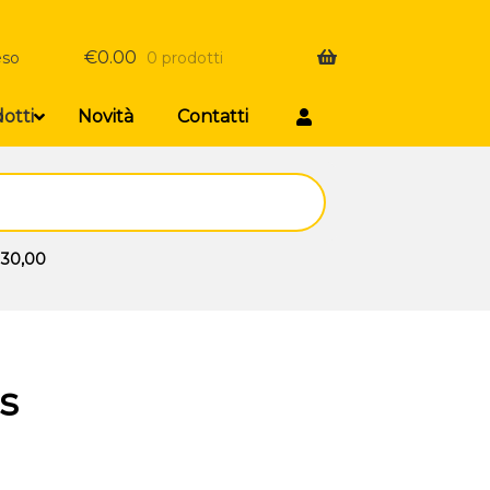
€
0.00
eso
0 prodotti
otti
Novità
Contatti
 30,00
s