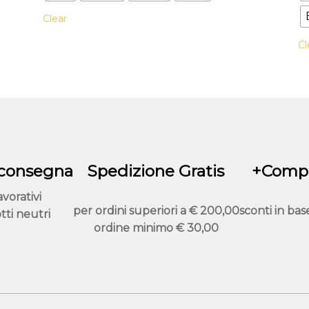
più
Clear
varianti.
Le
Cl
opzioni
possono
essere
scelte
nella
pagina
del
 consegna
Spedizione Gratis
+Compr
prodotto
avorativi
per ordini superiori a
€ 200,00
sconti in bas
tti neutri
ordine minimo
€ 30,00