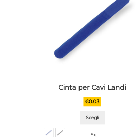
Cinta per Cavi Landi
€
0.03
Questo
Scegli
prodotto
ha