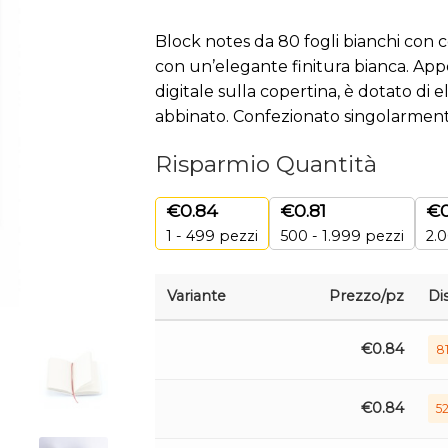
Block notes da 80 fogli bianchi con c
con un’elegante finitura bianca. Ap
digitale sulla copertina, è dotato di e
abbinato. Confezionato singolarment
Risparmio Quantità
€
0.84
€
0.81
€
1 - 499
pezzi
500 - 1.999 pezzi
2.0
Variante
Prezzo/pz
Di
€
0.84
81
€
0.84
52