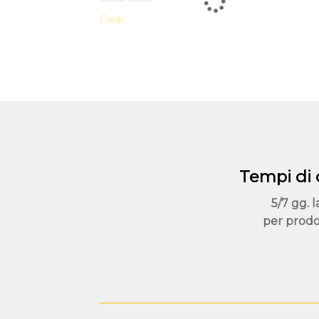
più
Clear
varianti.
Le
opzioni
possono
essere
scelte
nella
pagina
del
Tempi di
prodotto
5/7 gg. l
per prodo