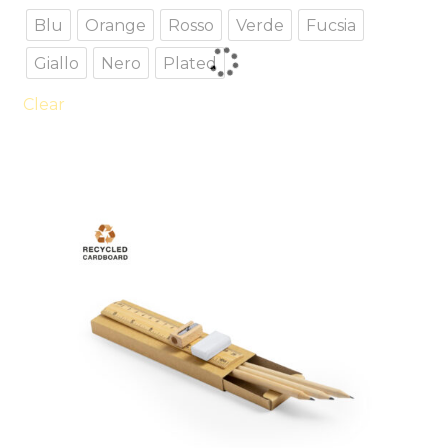
ha
Blu
Orange
Rosso
Verde
Fucsia
più
Giallo
Nero
Plated
varianti.
Le
Clear
opzioni
possono
essere
scelte
nella
pagina
del
prodotto