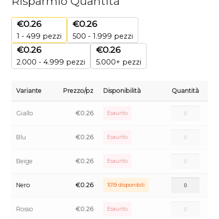
Risparmio Quantità
€
0.26
€
0.26
1 - 499
pezzi
500 - 1.999 pezzi
€
0.26
€
0.26
2.000 - 4.999 pezzi
5.000+ pezzi
Variante
Prezzo/pz
Disponibilità
Quantità
Giallo
€
0.26
Esaurito
Blu
€
0.26
Esaurito
Beige
€
0.26
Esaurito
Nero
€
0.26
1019 disponibili
Rosso
€
0.26
Esaurito