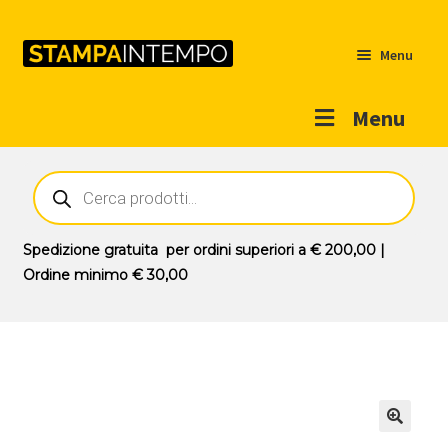
Menu
Menu
Home
Ricerca
prodotti
Outlet
Prodotti
Espandi
Spedizione gratuita
per ordini superiori a
€ 200,00
|
il
Ordine minimo
€ 30,00
Novità
menu
Contatti
child
Il mio account
🔍