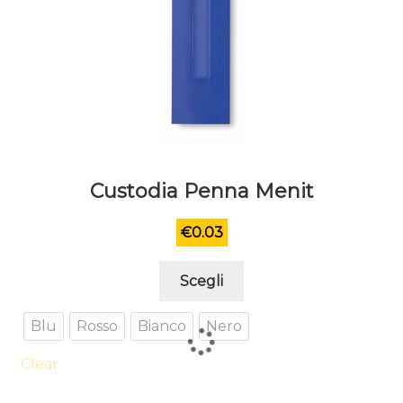
Custodia Penna Menit
€
0.03
Questo
Scegli
prodotto
ha
Blu
Rosso
Bianco
Nero
più
varianti.
Clear
Le