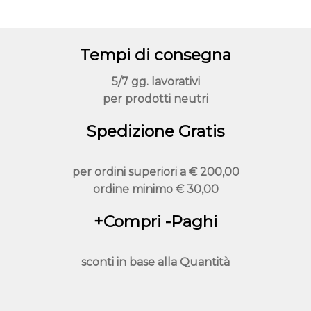
opzioni
possono
essere
Tempi di consegna
scelte
nella
5/7 gg. lavorativi
pagina
per prodotti neutri
del
prodotto
Spedizione Gratis
per ordini superiori a
€ 200,00
ordine minimo
€ 30,00
+Compri -Paghi
sconti in base alla
Quantità