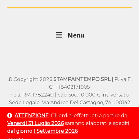
Menu
© Copyright 2026
STAMPAINTEMPO SRL
| P.Iva E
C.F. 18402171005
r.e.a. RM-1782240 | cap. soc. 10.000 € int. versato
Sede Legale: Via Andrea Del Castagno, 74 - 00142
Roma
ATTENZIONE
: Gli ordini effettuati a partire da
Sede Operativa: Viale SS Pietro e Paolo 54/A –
Venerdì 31 Luglio 2026
saranno elaborati e spediti
00144 Roma
dal giorno
1 Settembre 2026
Tel:
+39 320 9529 802
Ignora