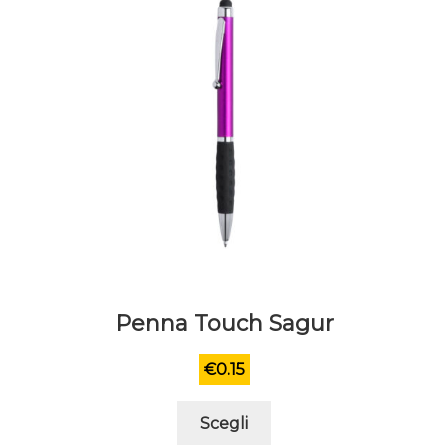
Penna Touch Sagur
€
0.15
Questo
Scegli
prodotto