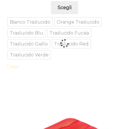
Questo
Scegli
prodotto
ha
Bianco Traslucido
Orange Traslucido
più
Traslucido Blu
Traslucido Fucsia
varianti.
Le
Traslucido Giallo
Traslucido Red
opzioni
possono
Traslucido Verde
essere
Clear
scelte
nella
pagina
del
prodotto