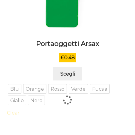
Portaoggetti Arsax
€
0.48
Questo
Scegli
prodotto
ha
Blu
Orange
Rosso
Verde
Fucsia
più
Giallo
Nero
varianti.
Le
Clear
opzioni
possono
essere