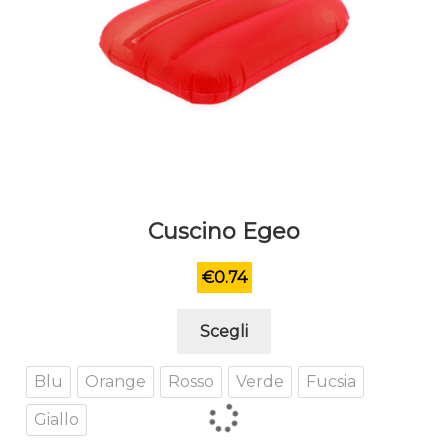
Cuscino Egeo
€
0.74
Questo
Scegli
prodotto
ha
Blu
Orange
Rosso
Verde
Fucsia
più
Giallo
varianti.
Le