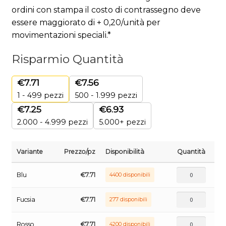
ordini con stampa il costo di contrassegno deve
essere maggiorato di + 0,20/unità per
movimentazioni speciali.*
Risparmio Quantità
€
7.71
€
7.56
1 - 499
pezzi
500 - 1.999 pezzi
€
7.25
€
6.93
2.000 - 4.999 pezzi
5.000+ pezzi
Variante
Prezzo/pz
Disponibilità
Quantità
Blu
€
7.71
4400 disponibili
Fucsia
€
7.71
277 disponibili
Rosso
€
7.71
4200 disponibili