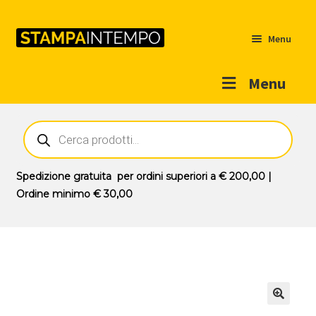
Menu
Menu
Home
Ricerca
prodotti
Outlet
Prodotti
Espandi
Spedizione gratuita
per ordini superiori a
€ 200,00
|
il
Ordine minimo
€ 30,00
Novità
menu
Contatti
child
Il mio account
🔍