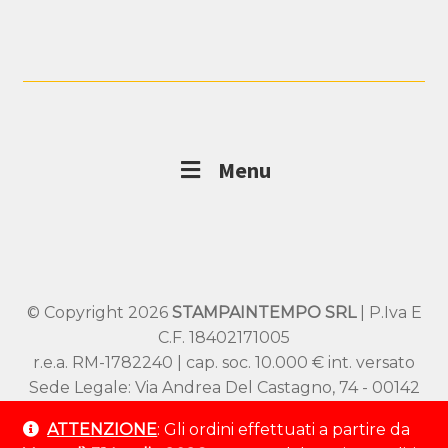
Menu
© Copyright 2026
STAMPAINTEMPO SRL
| P.Iva E
C.F. 18402171005
r.e.a. RM-1782240 | cap. soc. 10.000 € int. versato
Sede Legale: Via Andrea Del Castagno, 74 - 00142
Roma
ATTENZIONE
: Gli ordini effettuati a partire da
Sede Operativa: Viale SS Pietro e Paolo 54/A –