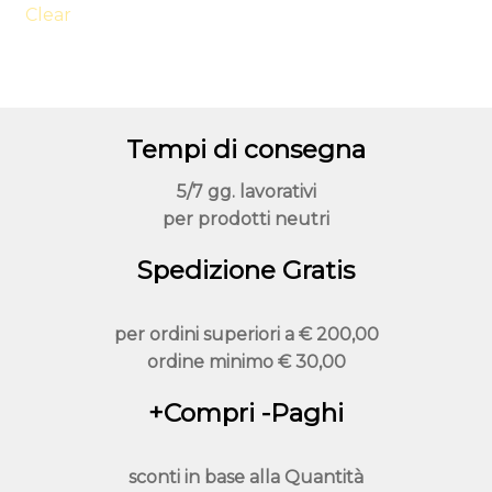
Clear
opzioni
possono
essere
scelte
nella
Tempi di consegna
pagina
del
5/7 gg. lavorativi
prodotto
per prodotti neutri
Spedizione Gratis
per ordini superiori a
€ 200,00
ordine minimo
€ 30,00
+Compri -Paghi
sconti in base alla
Quantità