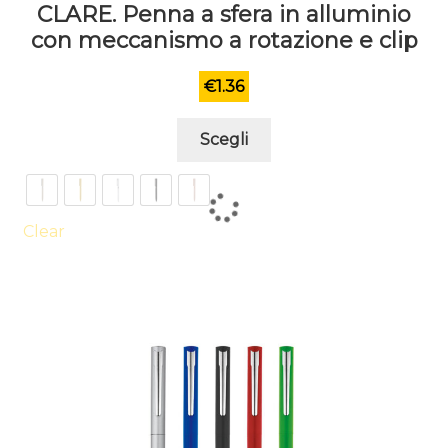
CLARE. Penna a sfera in alluminio
con meccanismo a rotazione e clip
€
1.36
Questo
Scegli
prodotto
ha
più
varianti.
Clear
Le
opzioni
possono
essere
scelte
nella
pagina
del