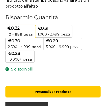
risultato della stampa possono variare da un
prodotto all’altro
Risparmio Quantità
€
0.32
€
0.31
1.000 - 2.499 pezzi
10 - 999
pezzi
€
0.30
€
0.29
2.500 - 4.999 pezzi
5.000 - 9.999 pezzi
€
0.28
10.000+ pezzi
5 disponibili
Personalizza Prodotto
ZOLA.