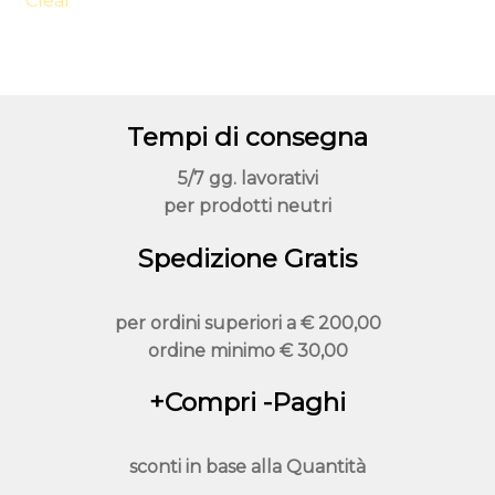
Clear
Le
opzioni
possono
essere
Tempi di consegna
scelte
nella
5/7 gg. lavorativi
pagina
per prodotti neutri
del
prodotto
Spedizione Gratis
per ordini superiori a
€ 200,00
ordine minimo
€ 30,00
+Compri -Paghi
sconti in base alla
Quantità