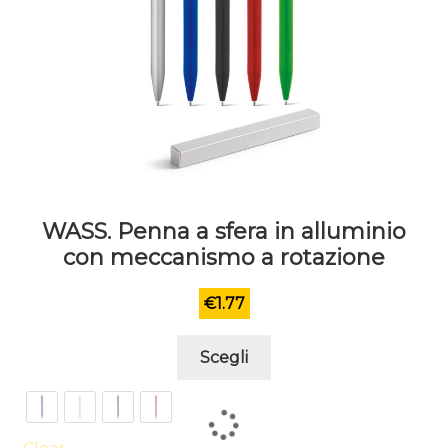
prodotto
WASS. Penna a sfera in alluminio
con meccanismo a rotazione
€
1.77
Questo
Scegli
prodotto
ha
più
varianti.