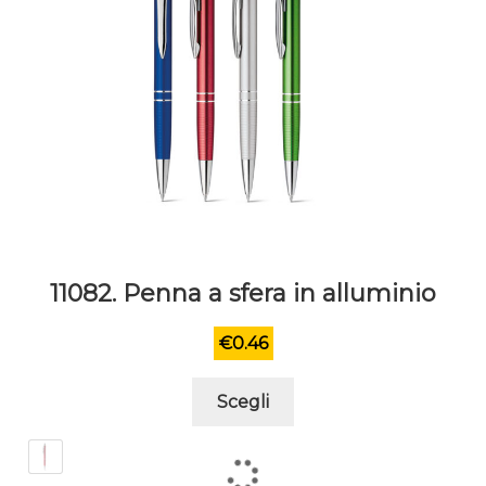
11082. Penna a sfera in alluminio
€
0.46
Questo
Scegli
prodotto
ha
più