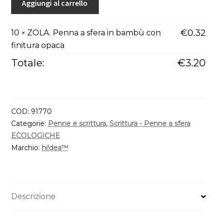
Aggiungi al carrello
Penna
a
€
0.32
10
ZOLA. Penna a sfera in bambù con
×
sfera
finitura opaca
in
bambù
Totale:
€
3.20
con
finitura
opaca
quantità
COD:
91770
Categorie:
Penne e scrittura
,
Scrittura - Penne a sfera
ECOLOGICHE
Marchio:
hi!dea™
Descrizione