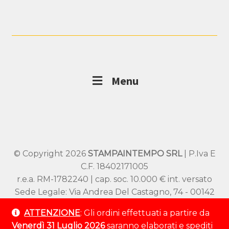
Menu
© Copyright 2026
STAMPAINTEMPO SRL
| P.Iva E
C.F. 18402171005
r.e.a. RM-1782240 | cap. soc. 10.000 € int. versato
Sede Legale: Via Andrea Del Castagno, 74 - 00142
Roma
ATTENZIONE
: Gli ordini effettuati a partire da
Sede Operativa: Viale SS Pietro e Paolo 54/A –
Venerdì 31 Luglio 2026
saranno elaborati e spediti