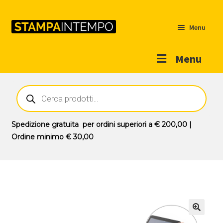
Menu
Menu
Home
Ricerca
prodotti
Outlet
Prodotti
Espandi
Spedizione gratuita
per ordini superiori a
€ 200,00
|
il
Ordine minimo
€ 30,00
Novità
menu
Contatti
child
Il mio account
🔍