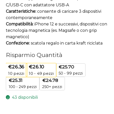
C/USB-C con adattatore USB-A
Caratteristiche:
consente di caricare 3 dispositivi
contemporaneamente
Compatibilità:
iPhone 12 e successivi, dispositivi con
tecnologia magnetica (es. Magsafe o con grip
magnetico)
Confezione:
scatola regalo in carta kraft riciclata
Risparmio Quantità
€
26.36
€
26.10
€
25.70
50 - 99 pezzi
10
pezzi
10 - 49 pezzi
€
25.31
€
24.78
100 - 249 pezzi
250+ pezzi
43 disponibili