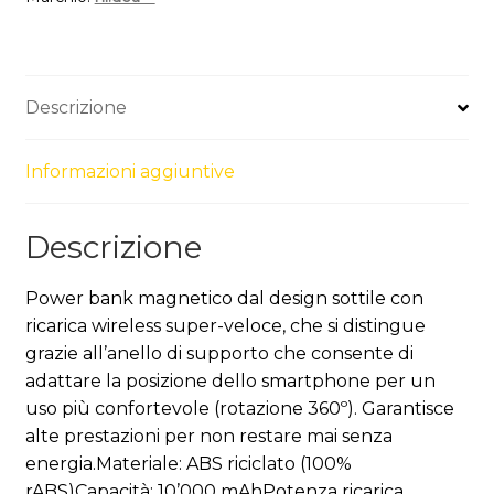
ABS
riciclato
(100%
rABS)
Descrizione
con
supporto
Informazioni aggiuntive
quantità
Descrizione
Power bank magnetico dal design sottile con
ricarica wireless super-veloce, che si distingue
grazie all’anello di supporto che consente di
adattare la posizione dello smartphone per un
uso più confortevole (rotazione 360º). Garantisce
alte prestazioni per non restare mai senza
energia.Materiale: ABS riciclato (100%
rABS)Capacità: 10’000 mAhPotenza ricarica