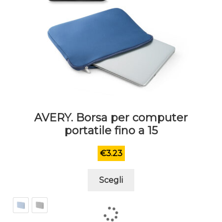
AVERY. Borsa per computer
portatile fino a 15
€
3.23
Questo
Scegli
prodotto
ha
più