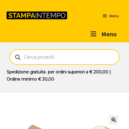
Menu
Menu
Home
Ricerca
prodotti
Outlet
Prodotti
Espandi
Spedizione gratuita
per ordini superiori a
€ 200,00
|
il
Ordine minimo
€ 30,00
Novità
menu
Contatti
child
Il mio account
🔍