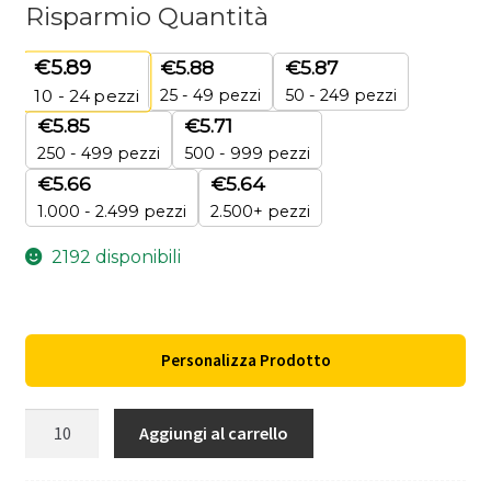
Risparmio Quantità
€
5.89
€
5.88
€
5.87
25 - 49 pezzi
50 - 249 pezzi
10 - 24
pezzi
€
5.85
€
5.71
250 - 499 pezzi
500 - 999 pezzi
€
5.66
€
5.64
1.000 - 2.499 pezzi
2.500+ pezzi
2192 disponibili
Personalizza Prodotto
VENTER
Aggiungi al carrello
16GB.
Chiavetta