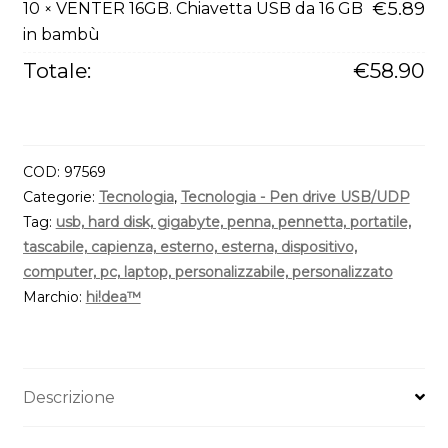
€
5.89
10
VENTER 16GB. Chiavetta USB da 16 GB
×
USB
in bambù
da
16
Totale:
€
58.90
GB
in
bambù
quantità
COD:
97569
Categorie:
Tecnologia
,
Tecnologia - Pen drive USB/UDP
Tag:
usb, hard disk, gigabyte, penna, pennetta, portatile,
tascabile, capienza, esterno, esterna, dispositivo,
computer, pc, laptop, personalizzabile, personalizzato
Marchio:
hi!dea™
Descrizione