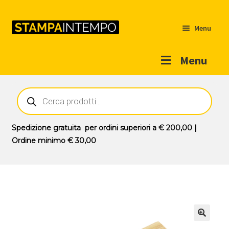
Menu
Menu
Home
Ricerca
prodotti
Outlet
Prodotti
Espandi
Spedizione gratuita
per ordini superiori a
€ 200,00
|
il
Ordine minimo
€ 30,00
Novità
menu
Contatti
child
Il mio account
🔍