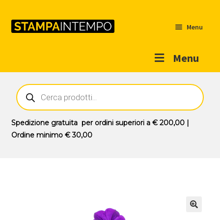
Menu
Menu
Home
Ricerca
prodotti
Outlet
Prodotti
Espandi
Spedizione gratuita
per ordini superiori a
€ 200,00
|
il
Ordine minimo
€ 30,00
Novità
menu
Contatti
child
Il mio account
🔍