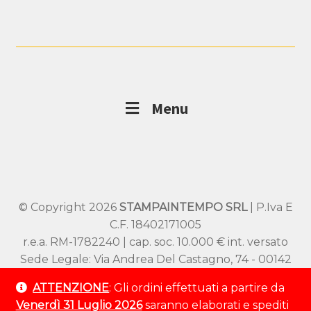
Menu
© Copyright 2026
STAMPAINTEMPO SRL
| P.Iva E
C.F. 18402171005
r.e.a. RM-1782240 | cap. soc. 10.000 € int. versato
Sede Legale: Via Andrea Del Castagno, 74 - 00142
Roma
ATTENZIONE
: Gli ordini effettuati a partire da
Sede Operativa: Viale SS Pietro e Paolo 54/A –
Venerdì 31 Luglio 2026
saranno elaborati e spediti