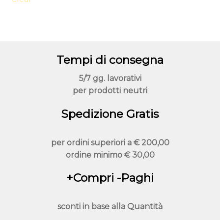
essere
scelte
nella
pagina
Tempi di consegna
del
prodotto
5/7 gg. lavorativi
per prodotti neutri
Spedizione Gratis
per ordini superiori a
€ 200,00
ordine minimo
€ 30,00
+Compri -Paghi
sconti in base alla
Quantità