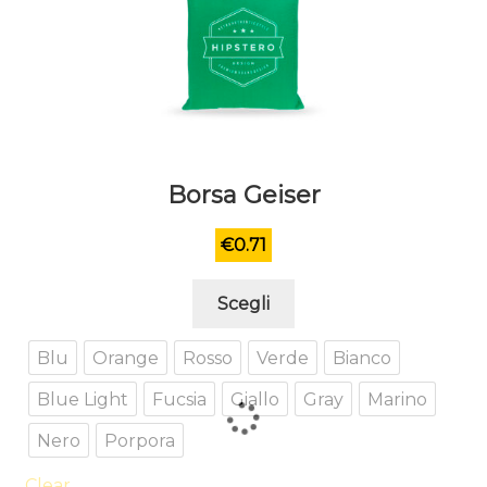
Borsa Geiser
€
0.71
Questo
Scegli
prodotto
ha
Blu
Orange
Rosso
Verde
Bianco
più
Blue Light
Fucsia
Giallo
Gray
Marino
varianti.
Le
Nero
Porpora
opzioni
possono
Clear