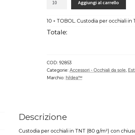
Aggiungi al carrello
Custodia
per
10
TOBOL. Custodia per occhiali in
×
occhiali
in
Totale:
TNT
(80
g/m²)
quantità
COD:
92853
Categorie:
Accessori - Occhiali da sole
,
Est
Marchio:
hi!dea™
Descrizione
Custodia per occhiali in TNT (80 g/m²) con chius