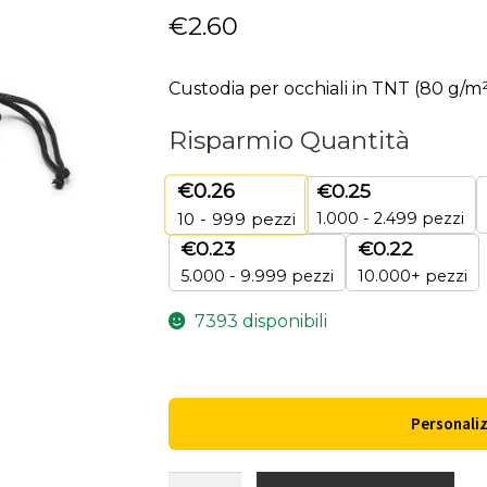
€
2.60
Custodia per occhiali in TNT (80 g/m²
Risparmio Quantità
€
0.26
€
0.25
1.000 - 2.499 pezzi
10 - 999
pezzi
€
0.23
€
0.22
5.000 - 9.999 pezzi
10.000+ pezzi
7393 disponibili
Personali
TOBOL.