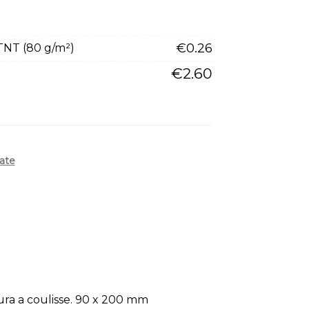
€
0.26
 TNT (80 g/m²)
€
2.60
ate
ura a coulisse. 90 x 200 mm