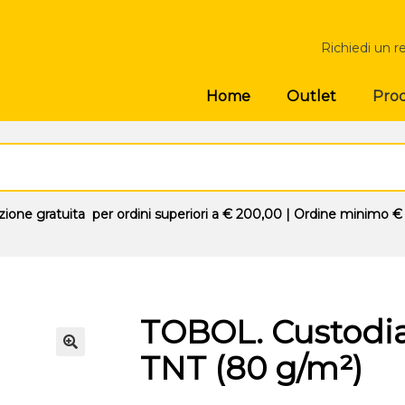
Richiedi un r
Prod
Home
Outlet
zione gratuita
per ordini superiori a
€ 200,00
| Ordine minimo
€
TOBOL. Custodia 
TNT (80 g/m²)
🔍