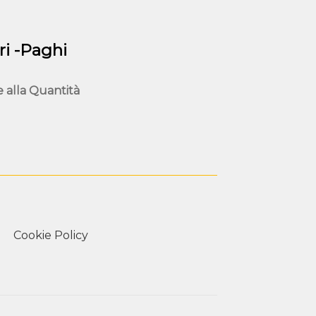
scelte
nella
pagina
i -Paghi
del
prodotto
e alla
Quantità
Cookie Policy