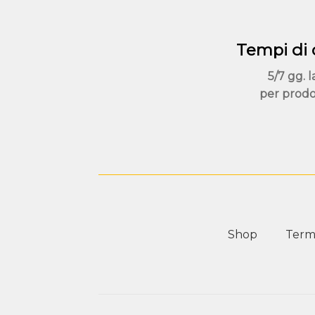
nella
pagina
del
Tempi di
prodotto
5/7 gg. l
per prodo
Shop
Termi