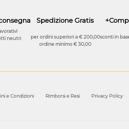
 consegna
Spedizione Gratis
+Compr
avorativi
per ordini superiori a
€ 200,00
sconti in bas
tti neutri
ordine minimo
€ 30,00
ni e Condizioni
Rimborsi e Resi
Privacy Policy