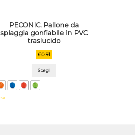
PECONIC. Pallone da
spiaggia gonfiabile in PVC
traslucido
€
0.91
Questo
Scegli
prodotto
ha
più
ear
varianti.
Le
opzioni
possono
essere