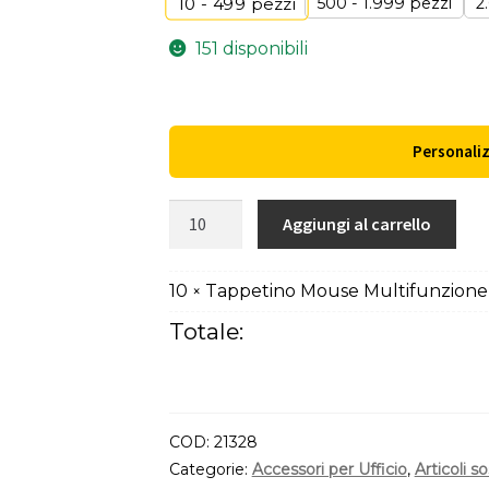
500 - 1.999 pezzi
2
10 - 499
pezzi
151 disponibili
Personali
Tappetino
Aggiungi al carrello
Mouse
Multifunzione
10
Tappetino Mouse Multifunzion
×
Dannax
quantità
Totale:
COD:
21328
Categorie:
Accessori per Ufficio
,
Articoli so