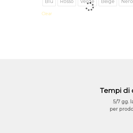
Blu
Rosso
Verde
Beige
Ner
più
Clear
varianti.
Le
opzioni
possono
essere
scelte
nella
pagina
del
prodotto
Tempi di
5/7 gg. l
per prodo