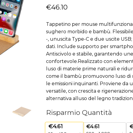
€
46.10
Tappetino per mouse multifunzionale
sughero morbido e bambù. Flessibile
-, unuscita Type-C e due uscite USB;
dati. Include supporto per smartph
Antiscivolo e stabile, garantendo u
confortevole.Realizzato con elemen
luso di materie prime naturali e ridur
come il bambù promuovono luso di ma
le emissioni inquinanti. Proviene da 
versatile, con crescita e rigenerazi
alternativa alluso del legno tradizion
Risparmio Quantità
€
4.61
€
4.61