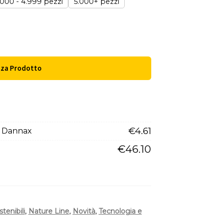
.000 - 4.999 pezzi
5.000+ pezzi
zza Prodotto
€
4.61
e Dannax
€
46.10
stenibili
,
Nature Line
,
Novità
,
Tecnologia e