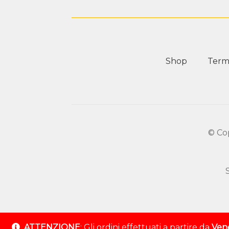
Shop
Termi
© Co
ATTENZIONE
: Gli ordini effettuati a partire da
Vene