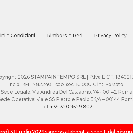
ni e Condizioni
Rimborsi e Resi
Privacy Policy
pyright 2026
STAMPAINTEMPO SRL
| P.Iva E C.F. 18402
r.e.a. RM-1782240 | cap. soc. 10.000 € int. versato
Sede Legale: Via Andrea Del Castagno, 74 - 00142 Roma
Sede Operativa: Viale SS Pietro e Paolo 54/A – 00144 Rom
Tel:
+39 320 9529 802
rdì 31 Luglio 2026
saranno elaborati e spediti
dal giorn