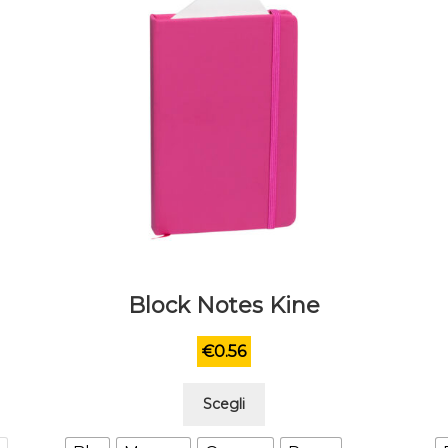
Block Notes Kine
€
0.56
Questo
Scegli
prodotto
ha