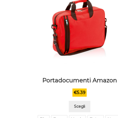
Portadocumenti Amazon
€
5.39
Questo
Scegli
prodotto
ha