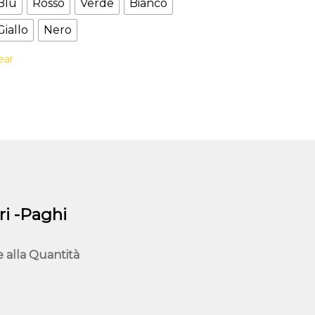
Blu
Rosso
Verde
Bianco
più
Giallo
Nero
varianti.
Le
ear
opzioni
possono
essere
scelte
nella
pagina
del
prodotto
i -Paghi
e alla
Quantità