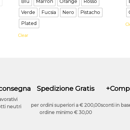
o
Blu
Marron
Orange
Rosso
più
Verde
Fucsia
Nero
Pistacho
varianti.
Le
Plated
Cl
opzioni
possono
Clear
essere
scelte
nella
pagina
del
prodotto
 consegna
Spedizione Gratis
+Compr
avorativi
per ordini superiori a
€ 200,00
sconti in bas
tti neutri
ordine minimo
€ 30,00