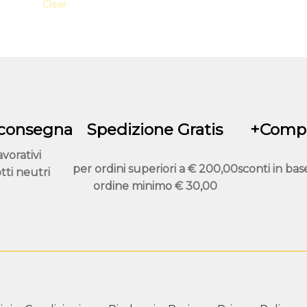
Clear
varianti.
Le
opzioni
possono
essere
scelte
nella
pagina
 consegna
Spedizione Gratis
+Compr
del
avorativi
prodotto
per ordini superiori a
€ 200,00
sconti in bas
tti neutri
ordine minimo
€ 30,00