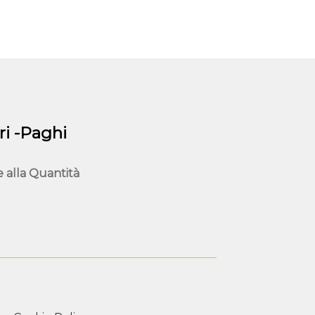
i -Paghi
e alla
Quantità