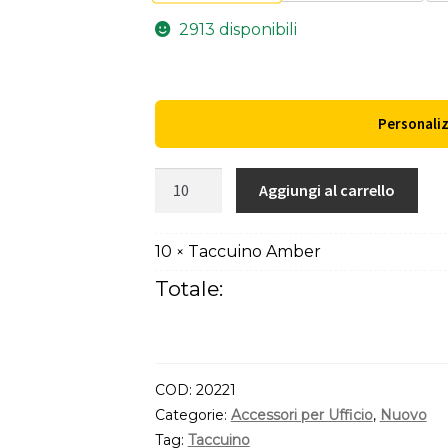
2913 disponibili
Personali
Taccuino
Aggiungi al carrello
Amber
quantità
10
Taccuino Amber
×
Totale:
COD:
20221
Categorie:
Accessori per Ufficio
,
Nuovo
Tag:
Taccuino