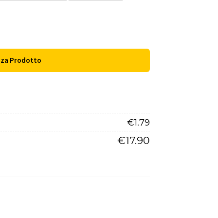
zza Prodotto
€
1.79
€
17.90