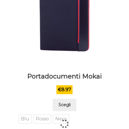
Portadocumenti Mokai
€
8.97
Questo
Scegli
prodotto
ha
Blu
Rosso
Nero
più