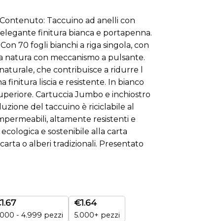
Contenuto: Taccuino ad anelli con
in elegante finitura bianca e portapenna.
 Con 70 fogli bianchi a riga singola, con
ea natura con meccanismo a pulsante.
 naturale, che contribuisce a ridurre l
 finitura liscia e resistente. In bianco
uperiore. Cartuccia Jumbo e inchiostro
duzione del taccuino è riciclabile al
impermeabili, altamente resistenti e
a ecologica e sostenibile alla carta
rta o alberi tradizionali. Presentato
€
1.67
€
1.64
.000 - 4.999 pezzi
5.000+ pezzi