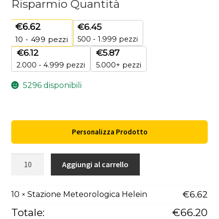
Risparmio Quantità
€
6.62
€
6.45
500 - 1.999 pezzi
10 - 499
pezzi
€
6.12
€
5.87
2.000 - 4.999 pezzi
5.000+ pezzi
5296 disponibili
Personalizza Prodotto
Stazione
Aggiungi al carrello
Meteorologica
Helein
€
6.62
10
Stazione Meteorologica Helein
×
quantità
Totale:
€
66.20