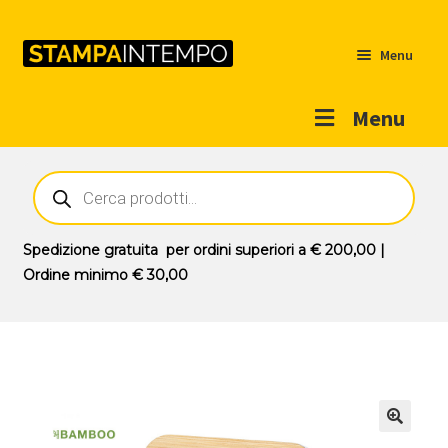
Menu
Menu
Home
Ricerca
prodotti
Outlet
Prodotti
Espandi
Spedizione gratuita
per ordini superiori a
€ 200,00
|
il
Ordine minimo
€ 30,00
Novità
menu
Contatti
child
Il mio account
🔍