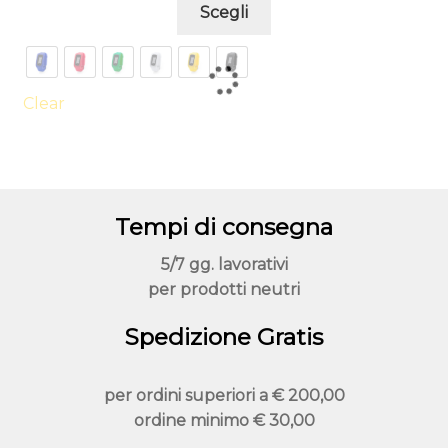
Questo
Scegli
prodotto
ha
più
varianti.
Clear
Le
opzioni
possono
essere
Tempi di consegna
scelte
nella
5/7 gg. lavorativi
pagina
per prodotti neutri
del
prodotto
Spedizione Gratis
per ordini superiori a
€ 200,00
ordine minimo
€ 30,00