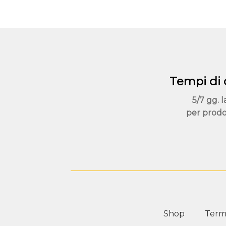
essere
scelte
nella
pagina
del
prodotto
Tempi di
5/7 gg. l
per prodo
Shop
Termi