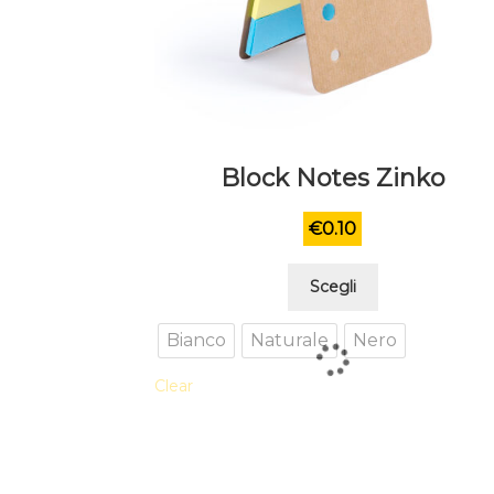
Block Notes Zinko
€
0.10
Questo
Scegli
prodotto
ha
Bianco
Naturale
Nero
più
Clear
varianti.
Le
opzioni
possono