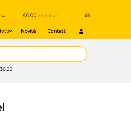
€
0.00
eso
0 prodotti
otti
Novità
Contatti
 30,00
l