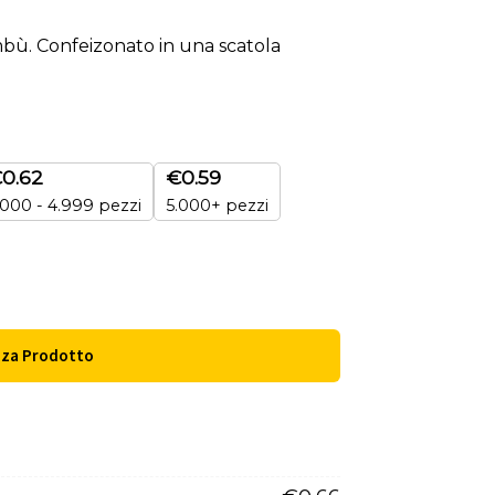
mbù. Confeizonato in una scatola
€
0.62
€
0.59
.000 - 4.999 pezzi
5.000+ pezzi
zza Prodotto