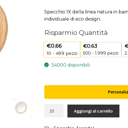
Specchio 1X della linea natura in ba
individuale di eco design.
Risparmio Quantità
€
0.66
€
0.63
500 - 1.999 pezzi
2
10 - 499
pezzi
34000 disponibili
Personali
Specchio
Aggiungi al carrello
Arendel
quantità