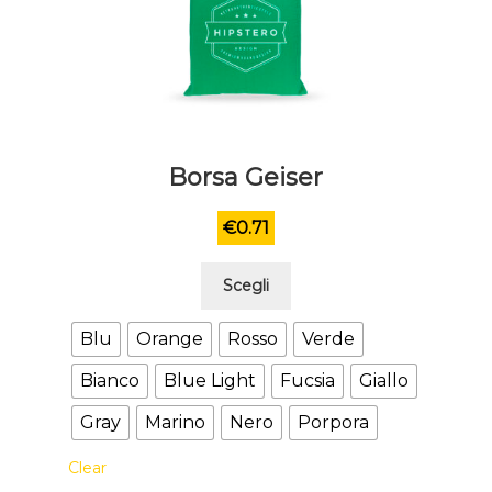
Borsa Geiser
€
0.71
Questo
Scegli
prodotto
ha
Blu
Orange
Rosso
Verde
più
Bianco
Blue Light
Fucsia
Giallo
varianti.
Le
Gray
Marino
Nero
Porpora
opzioni
possono
Clear