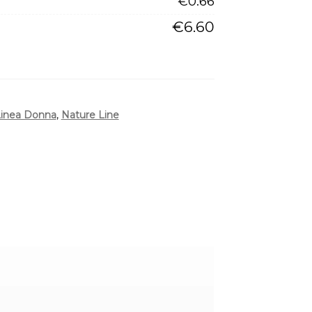
€
0.66
€
6.60
inea Donna
,
Nature Line