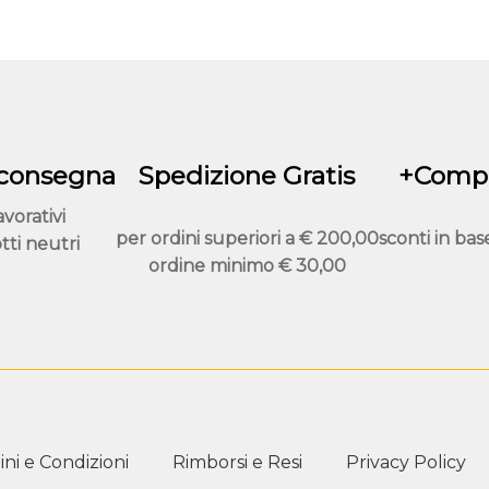
essere
scelte
nella
pagina
del
prodotto
 consegna
Spedizione Gratis
+Compr
avorativi
per ordini superiori a
€ 200,00
sconti in bas
tti neutri
ordine minimo
€ 30,00
ni e Condizioni
Rimborsi e Resi
Privacy Policy