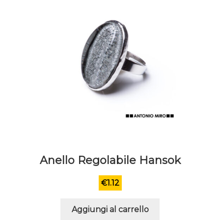
scelte
nella
pagina
del
prodotto
Anello Regolabile Hansok
€
1.12
Aggiungi al carrello