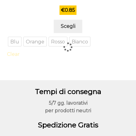
€
0.85
Questo
Scegli
prodotto
ha
Blu
Orange
Rosso
Bianco
più
varianti.
Clear
Le
opzioni
possono
essere
Tempi di consegna
scelte
nella
5/7 gg. lavorativi
pagina
per prodotti neutri
del
prodotto
Spedizione Gratis