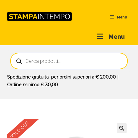
Menu
Menu
Home
Ricerca
prodotti
Outlet
Prodotti
Espandi
Spedizione gratuita
per ordini superiori a
€ 200,00
|
il
Ordine minimo
€ 30,00
Novità
menu
Contatti
child
Il mio account
SOLD OUT
🔍