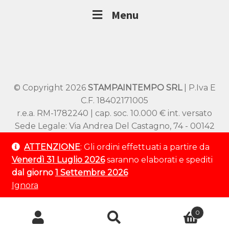
Menu
© Copyright 2026
STAMPAINTEMPO SRL
| P.Iva E
C.F. 18402171005
r.e.a. RM-1782240 | cap. soc. 10.000 € int. versato
Sede Legale: Via Andrea Del Castagno, 74 - 00142
Roma
ATTENZIONE
: Gli ordini effettuati a partire da
Sede Operativa: Viale SS Pietro e Paolo 54/A –
Venerdì 31 Luglio 2026
saranno elaborati e spediti
00144 Roma
dal giorno
1 Settembre 2026
Tel:
+39 320 9529 802
Ignora
Ricerca
0
prodotti