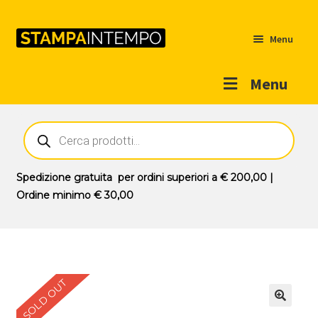
Menu
Menu
Home
Ricerca
prodotti
Outlet
Prodotti
Espandi
Spedizione gratuita
per ordini superiori a
€ 200,00
|
il
Ordine minimo
€ 30,00
Novità
menu
Contatti
child
Il mio account
SOLD OUT
🔍