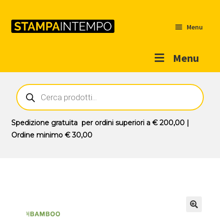
Menu
Menu
Home
Ricerca
prodotti
Outlet
Prodotti
Espandi
Spedizione gratuita
per ordini superiori a
€ 200,00
|
il
Ordine minimo
€ 30,00
Novità
menu
Contatti
child
Il mio account
🔍