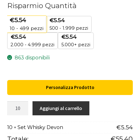
Risparmio Quantità
€
5.54
€
5.54
500 - 1.999 pezzi
10 - 499
pezzi
€
5.54
€
5.54
2.000 - 4.999 pezzi
5.000+ pezzi
863 disponibili
Personalizza Prodotto
Set
Aggiungi al carrello
Whisky
Devon
€
5.54
10
Set Whisky Devon
×
quantità
Totale:
€
55.40