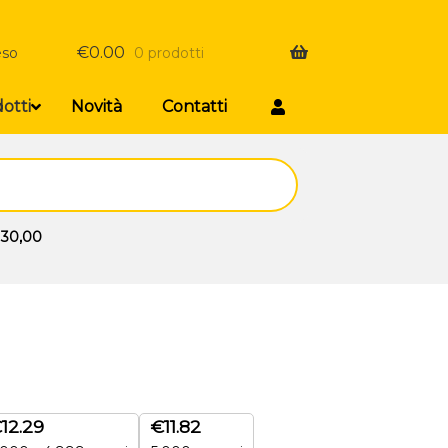
€
0.00
eso
0 prodotti
otti
Novità
Contatti
 30,00
€
12.29
€
11.82