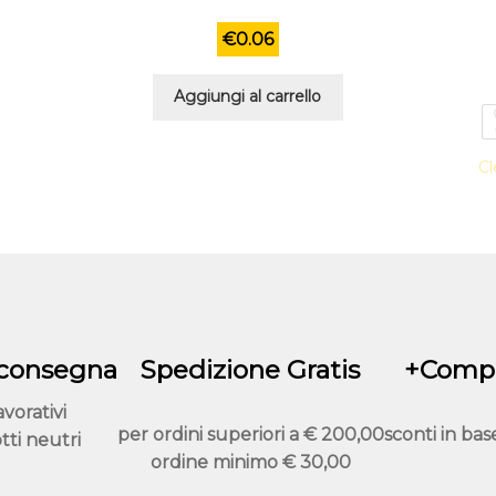
€
0.06
Aggiungi al carrello
Cl
 consegna
Spedizione Gratis
+Compr
avorativi
per ordini superiori a
€ 200,00
sconti in bas
tti neutri
ordine minimo
€ 30,00