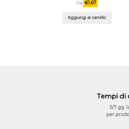
€
1.67
Da
Aggiungi al carrello
Tempi di
5/7 gg. l
per prodo