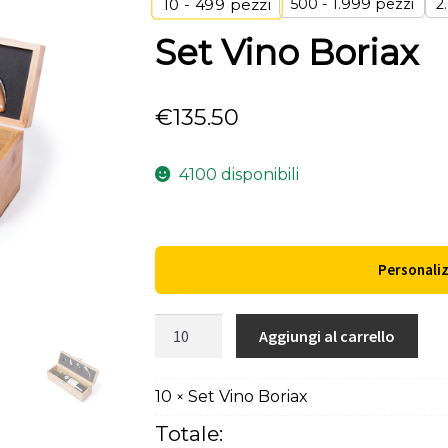
500 - 1.999 pezzi
2
10 - 499
pezzi
Set Vino Boriax
€
135.50
4100 disponibili
Personali
Set
Aggiungi al carrello
Vino
Boriax
10
Set Vino Boriax
×
quantità
Totale: