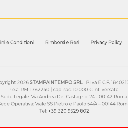
ni e Condizioni
Rimborsi e Resi
Privacy Policy
pyright 2026
STAMPAINTEMPO SRL
| P.Iva E C.F. 18402
r.e.a. RM-1782240 | cap. soc. 10.000 € int. versato
Sede Legale: Via Andrea Del Castagno, 74 - 00142 Roma
Sede Operativa: Viale SS Pietro e Paolo 54/A – 00144 Rom
Tel:
+39 320 9529 802