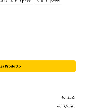
.000 - 4.999 pezzi
5.000+ pezzi
zza Prodotto
€
13.55
€
135.50