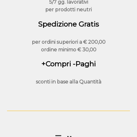
5/7 gg. lavorativi
pagina
per prodotti neutri
del
prodotto
Spedizione Gratis
per ordini superiori a
€ 200,00
ordine minimo
€ 30,00
+Compri -Paghi
sconti in base alla
Quantità