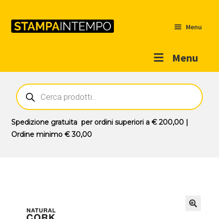
Menu
Menu
Home
Ricerca
prodotti
Outlet
Prodotti
Espandi
Spedizione gratuita
per ordini superiori a
€ 200,00
|
il
Ordine minimo
€ 30,00
Novità
menu
Contatti
child
Il mio account
🔍