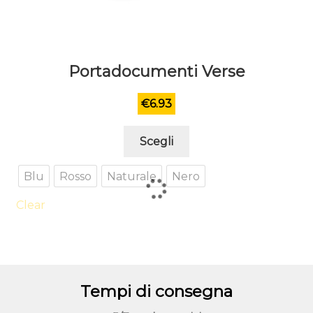
Portadocumenti Verse
€
6.93
Questo
Scegli
prodotto
ha
Blu
Rosso
Naturale
Nero
più
varianti.
Clear
Le
opzioni
possono
essere
Tempi di consegna
scelte
nella