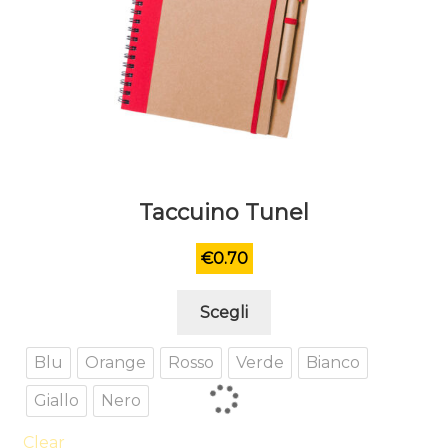
Taccuino Tunel
€
0.70
Questo
Scegli
prodotto
ha
Blu
Orange
Rosso
Verde
Bianco
più
Giallo
Nero
varianti.
Le
Clear