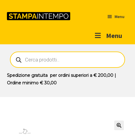
Menu
Menu
Home
Ricerca
prodotti
Outlet
Prodotti
Espandi
Spedizione gratuita
per ordini superiori a
€ 200,00
|
il
Ordine minimo
€ 30,00
Novità
menu
Contatti
child
Il mio account
🔍