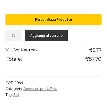
Personalizza Prodotto
Set
Aggiungi al carrello
Nauthax
quantità
€
5.77
10
Set Nauthax
×
Totale:
€
57.70
COD:
1944
Categoria:
Accessori per Ufficio
Tag:
Set