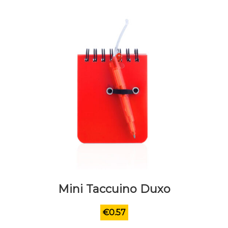
Mini Taccuino Duxo
€
0.57